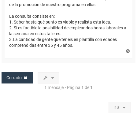
de la promoción de nuestro programa en ellos.
La consulta consiste en:
1. Saber hasta qué punto es viable y realista esta idea.
2. Si es factible la posibilidad de emplear dos horas laborales a
la semana en estos talleres.
3.La cantidad de gente que tenéis en plantilla con edades
comprendidas entre 35 y 45 años.
A
r
r
i
b
a
Cerrado
1 mensaje • Página
1
de
1
Ir a