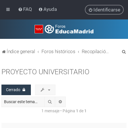
FAQ
Ayuda
Identificarse
Índice general
Foros históricos
Recopilación de hilos de foros cerrados
PROYECTO UNIVERSITARIO
Cerrado
r
Buscar
Búsqueda avanzada
1 mensaje • Página
1
de
1