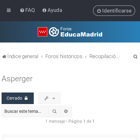
FAQ
Ayuda
Identificarse
Índice general
Foros históricos
Recopilación de hilos de foros cerrados
Asperger
Cerrado
r
Buscar
Búsqueda avanzada
1 mensaje • Página
1
de
1