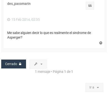
des_pacomarin
Citar
15 Feb 2014, 02:35
Me sabe alguien decir lo que es realmente el sindrome de
Asperger?
A
r
r
i
b
a
Cerrado
1 mensaje • Página
1
de
1
Ir a