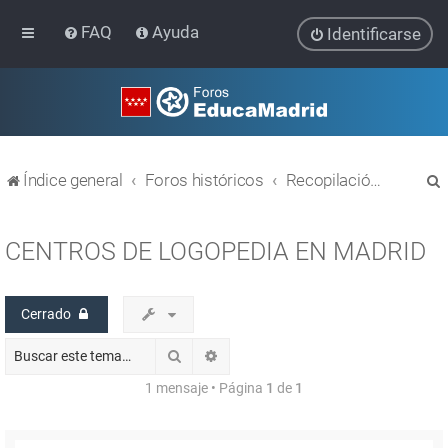
FAQ
Ayuda
Identificarse
Índice general
Foros históricos
Recopilación de hilos de foros cerrados
CENTROS DE LOGOPEDIA EN MADRID
Cerrado
r
Buscar
Búsqueda avanzada
1 mensaje • Página
1
de
1