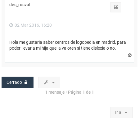
des_rosval
Citar
02 Mar 2016, 16:20
Hola me gustaria saber centros de logopedia en madrid, para
poder llevar a mi hija que la valoren si tiene dislexia o no.
A
r
r
i
b
a
Cerrado
1 mensaje • Página
1
de
1
Ir a