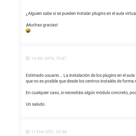
¿Alguien sabe si se pueden instalar plugins en el aula virt
¡Muchas gracias!
14 Abr 2016, 10:47
Estimado usuario... La instalación de los plugins en el aula
que no es posible que desde los centros instaléis de form
En cualquier caso, si necesitáis algún módulo concreto, pod
Un saludo.
17 Ene 2021, 02:48