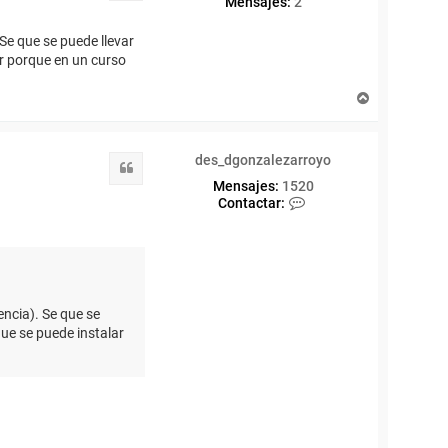
Mensajes:
2
 Se que se puede llevar
ar porque en un curso
A
r
r
i
des_dgonzalezarroyo
b
Citar
a
Mensajes:
1520
C
Contactar:
o
n
t
a
c
t
a
encia). Se que se
r
que se puede instalar
d
e
s
_
d
g
o