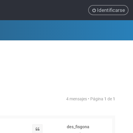
Identificarse
4 mensajes • Página
1
de
1
des_fisgona
Citar