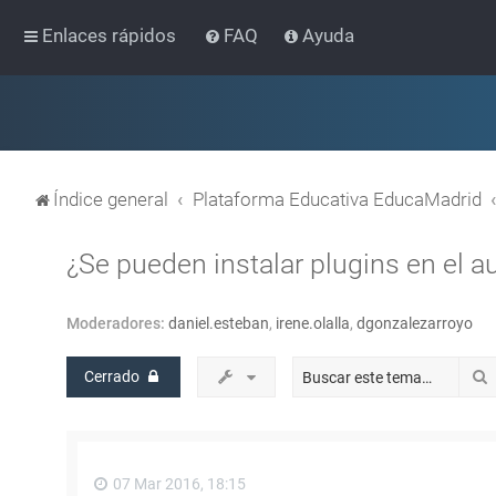
Enlaces rápidos
FAQ
Ayuda
Índice general
Plataforma Educativa EducaMadrid
¿Se pueden instalar plugins en el au
Moderadores:
daniel.esteban
,
irene.olalla
,
dgonzalezarroyo
Cerrado
07 Mar 2016, 18:15