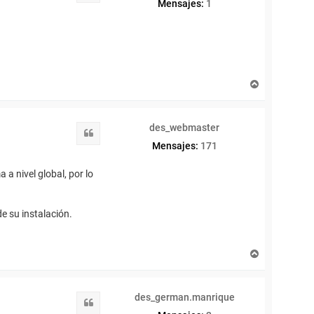
Mensajes:
1
A
r
r
i
des_webmaster
b
Citar
a
Mensajes:
171
 a nivel global, por lo
de su instalación.
A
r
r
i
des_german.manrique
b
Citar
a