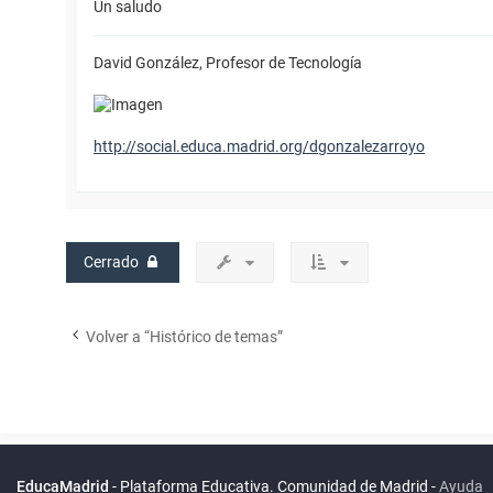
Un saludo
David González, Profesor de Tecnología
http://social.educa.madrid.org/dgonzalezarroyo
Cerrado
Volver a “Histórico de temas”
Powered by
phpBB
™
Índice general
Todos los horarios
Privacidad
Borrar cookies
Condiciones
Contáctanos
Traducción al español por
phpBB España
EducaMadrid
-
Plataforma Educativa. Comunidad de Madrid
-
Ayuda
(