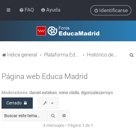
FAQ
Ayuda
Identificarse
Índice general
Plataforma Educativa EducaMadrid
Histórico de temas
Página web Educa Madrid
Moderadores:
daniel.esteban
,
irene.olalla
,
dgonzalezarroyo
r
Cerrado
Buscar
Búsqueda avanzada
4 mensajes • Página
1
de
1