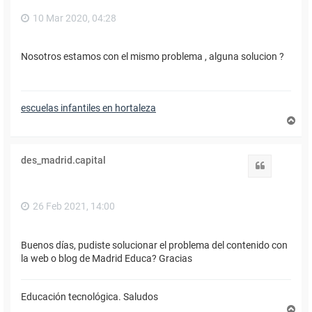
10 Mar 2020, 04:28
Nosotros estamos con el mismo problema , alguna solucion ?
escuelas infantiles en hortaleza
A
r
r
i
des_madrid.capital
b
Citar
a
26 Feb 2021, 14:00
Buenos días, pudiste solucionar el problema del contenido con
la web o blog de Madrid Educa? Gracias
Educación tecnológica. Saludos
A