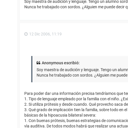
Soy maestra de audición y lenguaje. Tengo un alumno sordo
Nunca he trabajado con sordos. ¿Alguien me puede decir q
12 Dic 2006, 11:19
Anonymous escribió:
Soy maestra de audición y lenguaje. Tengo un alumn
Nunca he trabajado con sordos. ¿Alguien me puede d
Para poder dar una información precisa tendríamos que te
1. Tipo de lenguaje empleado por la familia con el niño. ¿Ex
2. Si utiliza prótesis y desde cuando. Qué provecho saca de
3. Qué grado de implicación tien la familia, sobre todo en 
básicas de la hipoacusia bilateral severa:
1. Con buenas prótesis, buenas estrategias de comunicació
vìa auditiva. De todos modos habrá que realizar una actuaci