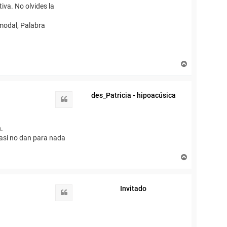
iva. No olvides la
modal, Palabra
A
r
r
i
des_Patricia - hipoacúsica
b
Citar
a
.
casi no dan para nada
A
r
r
i
Invitado
b
Citar
a