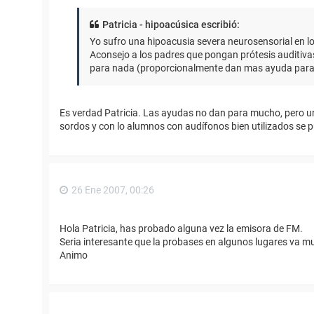
Patricia - hipoacúsica escribió:
Yo sufro una hipoacusia severa neurosensorial en l
Aconsejo a los padres que pongan prótesis auditivas 
para nada (proporcionalmente dan mas ayuda para g
Es verdad Patricia. Las ayudas no dan para mucho, pero 
sordos y con lo alumnos con audífonos bien utilizados se p
26 Ene 2007, 00:26
Hola Patricia, has probado alguna vez la emisora de FM.
Seria interesante que la probases en algunos lugares va mu
Animo