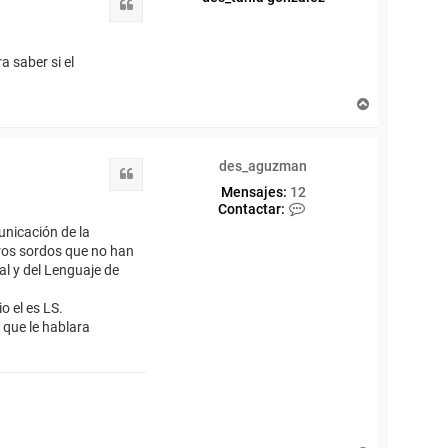
Citar
a
a saber si el
A
r
r
i
des_aguzman
b
Citar
a
Mensajes:
12
C
Contactar:
o
municación de la
n
tros sordos que no han
t
al y del Lenguaje de
a
c
t
o el es LS.
a
que le hablara
r
d
e
s
_
a
g
u