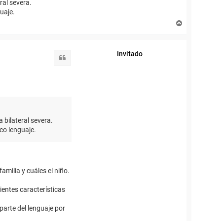
ral severa.
uaje.
A
r
r
i
Invitado
b
Citar
a
bilateral severa.
co lenguaje.
amilia y cuáles el niño.
ientes características
arte del lenguaje por