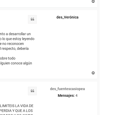
A
z
r
m
r
a
i
n
des_Verónica
b
Citar
a
to a desarrollar un
o lo que estoy leyendo
que no reconocen
l respecto, debería
sobre todo
 alguien conoce algún
A
r
r
i
des_fuentescasiopea
b
Citar
a
Mensajes:
4
IMITEIS LA VIDA DE
ERDIA Y QUE A LOS