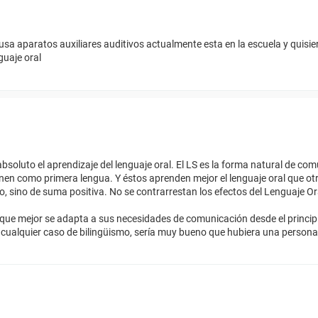
sa aparatos auxiliares auditivos actualmente esta en la escuela y quisier
guaje oral
 absoluto el aprendizaje del lenguaje oral. El LS es la forma natural de co
nen como primera lengua. Y éstos aprenden mejor el lenguaje oral que o
 sino de suma positiva. No se contrarrestan los efectos del Lenguaje Or
e que mejor se adapta a sus necesidades de comunicación desde el principi
ualquier caso de bilingüismo, sería muy bueno que hubiera una persona 