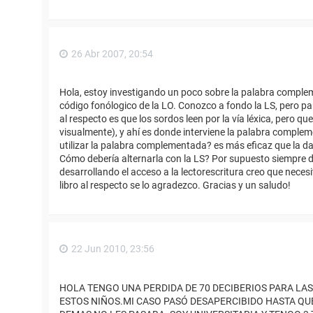
26 Abr 2007, 20:54
Hola, estoy investigando un poco sobre la palabra complem
código fonólogico de la LO. Conozco a fondo la LS, pero par
al respecto es que los sordos leen por la vía léxica, pero 
visualmente), y ahí es donde interviene la palabra complem
utilizar la palabra complementada? es más eficaz que la da
Cómo debería alternarla con la LS? Por supuesto siempre d
desarrollando el acceso a la lectorescritura creo que necesi
libro al respecto se lo agradezco. Gracias y un saludo!
22 Jun 2010, 23:56
HOLA TENGO UNA PERDIDA DE 70 DECIBERIOS PARA LAS
ESTOS NIÑOS.MI CASO PASÓ DESAPERCIBIDO HASTA QUE