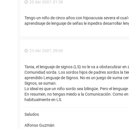
20 Abr 2007, 01:58
Tengo un niño de cinco años con hipoacusia severa el cual u
aprendisaje de lenguaje de señas le inpedira desarrollar len
23 Abr 2007, 09:00
Tania, el lenguaje de signos (LS) no le va a obstaculizar en
Comunidad sorda. Los sordos hijos de padres sordos la tie
aprendido Lenguaje de Signos. No es un juego de suma cero,
Signos, se suman.
Lo ideal es que un niño sordo sea bilingüe. Pero el lenguaj
En resumen, no tengas miedo a la Comunicación. Como en c
habitualmente en LS.
Saludos
Alfonso Guzmán