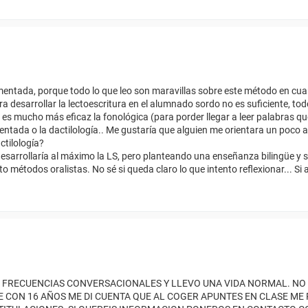
entada, porque todo lo que leo son maravillas sobre este método en cuan
a desarrollar la lectoescritura en el alumnado sordo no es suficiente, tod
que es mucho más eficaz la fonológica (para porder llegar a leer palabras 
entada o la dactilología.. Me gustaría que alguien me orientara un poco a
ctilología?
esarrollaría al máximo la LS, pero planteando una enseñanza bilingüe y 
to métodos oralistas. No sé si queda claro lo que intento reflexionar... Si
 FRECUENCIAS CONVERSACIONALES Y LLEVO UNA VIDA NORMAL. NO L
 CON 16 AÑOS ME DI CUENTA QUE AL COGER APUNTES EN CLASE ME P