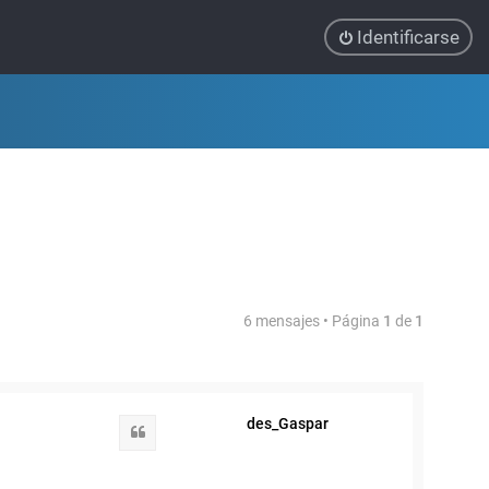
Identificarse
6 mensajes • Página
1
de
1
des_Gaspar
Citar