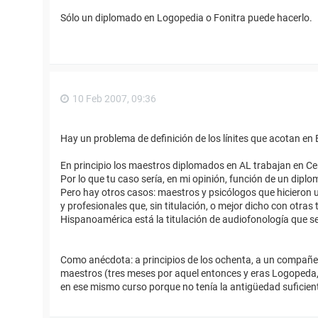
Sólo un diplomado en Logopedia o Fonitra puede hacerlo.
10 Feb 2007, 09:36
Hay un problema de definición de los línites que acotan e
En principio los maestros diplomados en AL trabajan en Ce
Por lo que tu caso sería, en mi opinión, función de un dipl
Pero hay otros casos: maestros y psicólogos que hicieron
y profesionales que, sin titulación, o mejor dicho con otra
Hispanoamérica está la titulación de audiofonología que s
Como anécdota: a principios de los ochenta, a un compañer
maestros (tres meses por aquel entonces y eras Logopeda, 
en ese mismo curso porque no tenía la antigüedad suficien