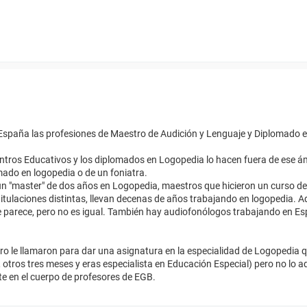
n España las profesiones de Maestro de Audición y Lenguaje y Diplomado 
ntros Educativos y los diplomados en Logopedia lo hacen fuera de ese á
omado en logopedia o de un foniatra.
 un "master" de dos años en Logopedia, maestros que hicieron un curso 
s titulaciones distintas, llevan decenas de años trabajando en logopedia. 
e parece, pero no es igual. También hay audiofonólogos trabajando en E
o le llamaron para dar una asignatura en la especialidad de Logopedia q
otros tres meses y eras especialista en Educación Especial) pero no lo
te en el cuerpo de profesores de EGB.