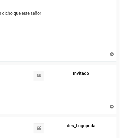
n dicho que este señor
A
r
r
i
Invitado
b
Citar
a
A
r
r
i
des_Logopeda
b
Citar
a