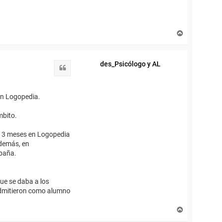
A
r
r
i
des_Psicólogo y AL
b
Citar
a
en Logopedia.
mbito.
de 3 meses en Logopedia
Además, en
spaña.
ue se daba a los
 admitieron como alumno
A
r