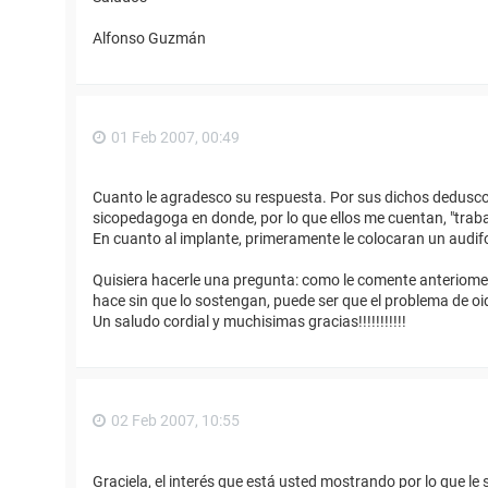
Alfonso Guzmán
01 Feb 2007, 00:49
Cuanto le agradesco su respuesta. Por sus dichos dedusco q
sicopedagoga en donde, por lo que ellos me cuentan, "traba
En cuanto al implante, primeramente le colocaran un audifo
Quisiera hacerle una pregunta: como le comente anterioment
hace sin que lo sostengan, puede ser que el problema de oid
Un saludo cordial y muchisimas gracias!!!!!!!!!!!
02 Feb 2007, 10:55
Graciela, el interés que está usted mostrando por lo que le