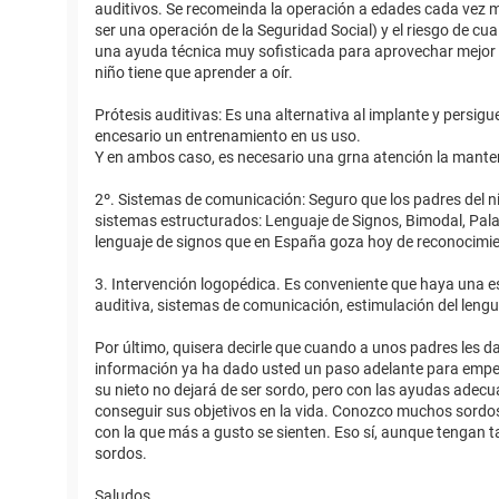
auditivos. Se recomeinda la operación a edades cada vez m
ser una operación de la Seguridad Social) y el riesgo de cu
una ayuda técnica muy sofisticada para aprovechar mejor s
niño tiene que aprender a oír.
Prótesis auditivas: Es una alternativa al implante y pers
encesario un entrenamiento en us uso.
Y en ambos caso, es necesario una grna atención la manteni
2º. Sistemas de comunicación: Seguro que los padres del 
sistemas estructurados: Lenguaje de Signos, Bimodal, Pal
lenguaje de signos que en España goza hoy de reconocimi
3. Intervención logopédica. Es conveniente que haya una e
auditiva, sistemas de comunicación, estimulación del lengua
Por último, quisera decirle que cuando a unos padres les da
información ya ha dado usted un paso adelante para empez
su nieto no dejará de ser sordo, pero con las ayudas adecu
conseguir sus objetivos en la vida. Conozco muchos sordos 
con la que más a gusto se sienten. Eso sí, aunque tengan t
sordos.
Saludos