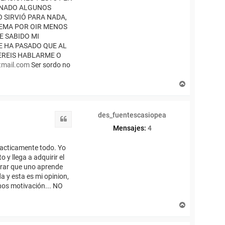
GANADO ALGUNOS
 SIRVIÓ PARA NADA,
LEMA POR OIR MENOS
E SABIDO MI
E HA PASADO QUE AL
UEREIS HABLARME O
tmail.com
Ser sordo no
A
r
r
i
des_fuentescasiopea
b
Citar
a
Mensajes:
4
practicamente todo. Yo
y llega a adquirir el
gurar que uno aprende
a y esta es mi opinion,
nos motivación... NO
A
r
r