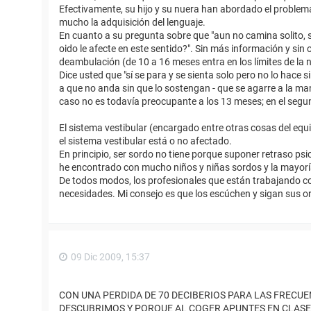
Efectivamente, su hijo y su nuera han abordado el problema c
mucho la adquisición del lenguaje.
En cuanto a su pregunta sobre que "aun no camina solito, sí
oido le afecte en este sentido?". Sin más información y sin 
deambulación (de 10 a 16 meses entra en los límites de la 
Dice usted que "sí se para y se sienta solo pero no lo hace 
a que no anda sin que lo sostengan - que se agarre a la mano
caso no es todavía preocupante a los 13 meses; en el segund
El sistema vestibular (encargado entre otras cosas del equil
el sistema vestibular está o no afectado.
En principio, ser sordo no tiene porque suponer retraso ps
he encontrado con mucho niños y niñas sordos y la mayor
De todos modos, los profesionales que están trabajando c
necesidades. Mi consejo es que los escúchen y sigan sus o
09 Dic 2009, 15:37
CON UNA PERDIDA DE 70 DECIBERIOS PARA LAS FRECU
DESCUBRIMOS Y PORQUE AL COGER APUNTES EN CLASE, 