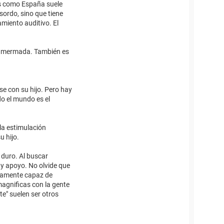
es como España suele
sordo, sino que tiene
miento auditivo. El
va mermada. También es
e con su hijo. Pero hay
o el mundo es el
la estimulación
u hijo.
 duro. Al buscar
y apoyo. No olvide que
ctamente capaz de
magnificas con la gente
e" suelen ser otros