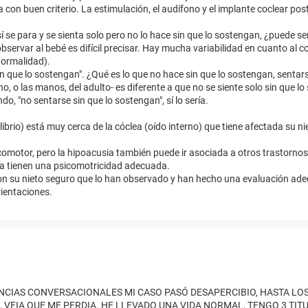
on buen criterio. La estimulación, el audífono y el implante coclear poste
 se para y se sienta solo pero no lo hace sin que lo sostengan, ¿puede se
observar al bebé es difícil precisar. Hay mucha variabilidad en cuanto al 
normalidad).
sin que lo sostengan". ¿Qué es lo que no hace sin que lo sostengan, sentars
, o las manos, del adulto- es diferente a que no se siente solo sin que lo
o, "no sentarse sin que lo sostengan", sí lo sería.
ibrio) está muy cerca de la cóclea (oído interno) que tiene afectada su ni
icomotor, pero la hipoacusia también puede ir asociada a otros trastornos
ía tienen una psicomotricidad adecuada.
on su nieto seguro que lo han observado y han hecho una evaluación ad
rientaciones.
ENCIAS CONVERSACIONALES MI CASO PASÓ DESAPERCIBIO, HASTA LOS
VEIA QUE ME PERDIA. HE LLEVADO UNA VIDA NORMAL, TENGO 3 TIT