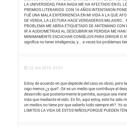
LA UNIVERSIDAD, PARA NADA ME HA AFECTADO EN EL L
PREMIOS LITERARIOS. CON 16 AÑOS INTENTARON PONE
FUÉ UNA MALA EXPERRIENCIA EN MI VIDA A LA QUE 
DE VERDA, LA LECTURA HACE VERDADEROS MILAGRO... N
PROBLEMA ME ABRIA ETIQUETADO DE ANTEMANO CON UN
IR A AUDIOMETRIAS AL DESCUBRIR MI PERDIDA ME HAN
MINIMAMENTE ESCUCHAR CONSEJOS PARA DIRIGIR O AY
significa no tener inteligencia, y... a veces los problemas 
22 Jun 2010, 23:51
Estoy de acuerdo en que depende del caso es obvio, pero la
oigo menos ¿y que?. Oir es un medio que contribuye al desar
desarrollo que posteriormente le permita, aunque sea minim
más que mediante el oido. En fin, aqui estoy, este ha sido m
un medico no tiene por que saberlo todo siempre eh?. Yo s
LIMITEIS LA VIDA DE ESTOS NIÑOS,PORQUE PUEDEN TE