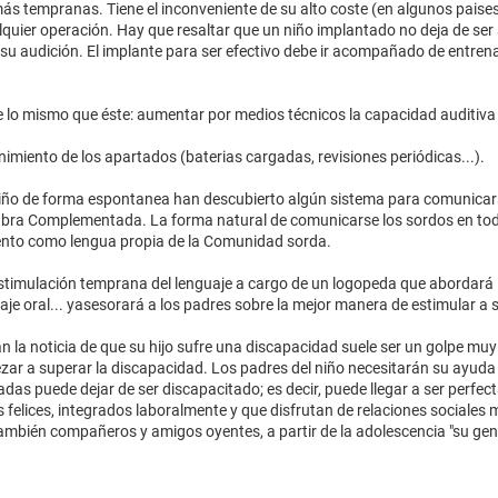
ás tempranas. Tiene el inconveniente de su alto coste (en algunos pais
alquier operación. Hay que resaltar que un niño implantado no deja de ser 
u audición. El implante para ser efectivo debe ir acompañado de entrena
igue lo mismo que éste: aumentar por medios técnicos la capacidad auditi
miento de los apartados (baterias cargadas, revisiones periódicas...).
niño de forma espontanea han descubierto algún sistema para comunicars
abra Complementada. La forma natural de comunicarse los sordos en tod
ento como lengua propia de la Comunidad sorda.
stimulación temprana del lenguaje a cargo de un logopeda que abordará 
je oral... yasesorará a los padres sobre la mejor manera de estimular a s
n la noticia de que su hijo sufre una discapacidad suele ser un golpe muy
ar a superar la discapacidad. Los padres del niño necesitarán su ayuda 
adas puede dejar de ser discapacitado; es decir, puede llegar a ser perfe
felices, integrados laboralmente y que disfrutan de relaciones sociales 
ambién compañeros y amigos oyentes, a partir de la adolescencia "su gent