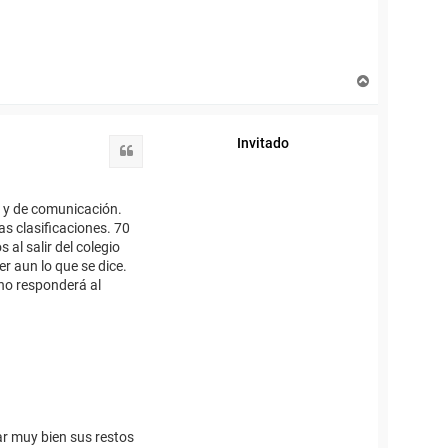
A
r
r
i
Invitado
b
Citar
a
os y de comunicación.
s clasificaciones. 70
 al salir del colegio
r aun lo que se dice.
 no responderá al
ar muy bien sus restos