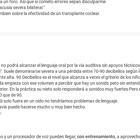
 a un foro. Asi que si cometo errores sepan disculparme.
cusia severa bilateral."
mbien sobre la efectividad de un transplante coclear.
o no podrá alcanzar el lenguaje oral por la vía auditiva sin apoyos técnic
". Suele denominarse severa a una pérdida entre 70-90 decibelios según la
alta. 90 Decibelios es el nivel que alcanza a veces el griterio de los niños
da empieza con ese volumen a percibir que hay un sonido pero sin entende
ior. En la práctica su nieto solo responderá a sonidos muy fuertes Pero
0 que de 90.
. Si solo fuera en un oído no tendríamos problemas de lenguaje.
davía puede hacerse mucho u muy bien hecho.
:
rno y un procesador de voz pueden llegar,
con entrenamiento
, a aprovech