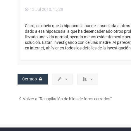
13 Jul 2010, 15:28
Claro, es obvio que la hipoacusia puede ir asociada a otro
dado a esa hipoacusia la que ha desencadenado otros prob
llevado una vida normal, oyendo menos evidentemente pero 
solución. Estan investigando con células madre. Al parecer, 
en internet, ahí vienen todos los detalles de la investigació
Cerrado
Volver a “Recopilación de hilos de foros cerrados”