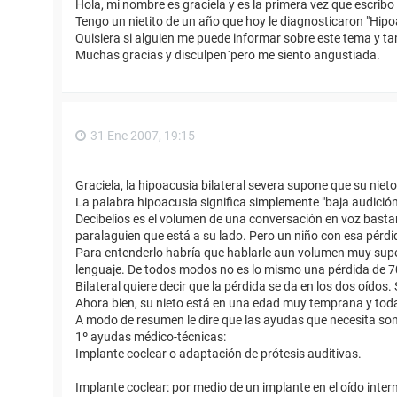
Hola, mi nombre es graciela y es la primera vez que escribo
Tengo un nietito de un año que hoy le diagnosticaron "Hipoa
Quisiera si alguien me puede informar sobre este tema y ta
Muchas gracias y disculpen`pero me siento angustiada.
31 Ene 2007, 19:15
Graciela, la hipoacusia bilateral severa supone que su niet
La palabra hipoacusia significa simplemente "baja audición
Decibelios es el volumen de una conversación en voz bastante 
paralaguien que está a su lado. Pero un niño con esa pérdi
Para entenderlo habría que hablarle aun volumen muy super
lenguaje. De todos modos no es lo mismo una pérdida de 7
Bilateral quiere decir que la pérdida se da en los dos oídos
Ahora bien, su nieto está en una edad muy temprana y to
A modo de resumen le dire que las ayudas que necesita son
1º ayudas médico-técnicas:
Implante coclear o adaptación de prótesis auditivas.
Implante coclear: por medio de un implante en el oído inte