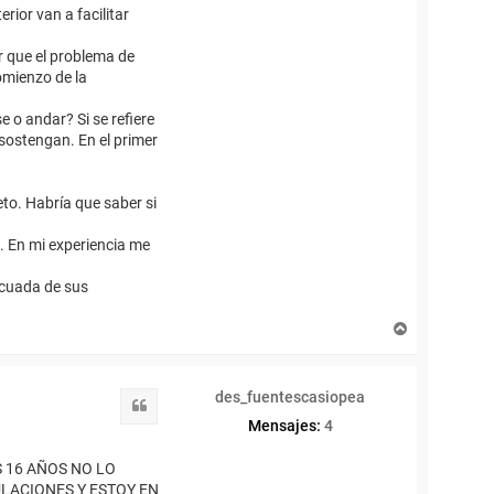
rior van a facilitar
r que el problema de
comienzo de la
e o andar? Si se refiere
 sostengan. En el primer
eto. Habría que saber si
. En mi experiencia me
ecuada de sus
A
r
r
i
des_fuentescasiopea
b
Citar
a
Mensajes:
4
 16 AÑOS NO LO
ULACIONES Y ESTOY EN