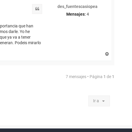
i
des_fuentescasiopea
b
Citar
a
Mensajes:
4
importancia que han
mos darle. Yo he
que ya va a tener
egeneran. Podeis mirarlo
A
r
r
i
b
7 mensajes • Página
1
de
1
a
Ir a