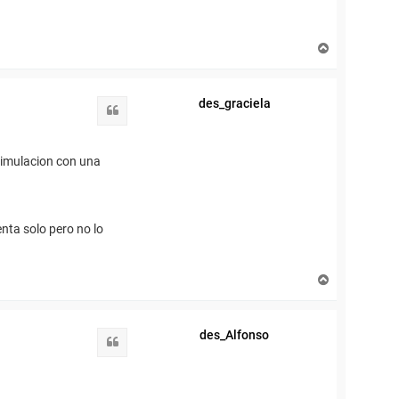
A
r
r
i
des_graciela
b
Citar
a
stimulacion con una
nta solo pero no lo
A
r
r
i
des_Alfonso
b
Citar
a