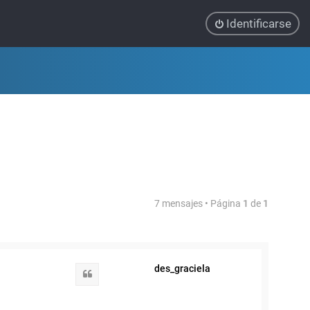
Identificarse
7 mensajes • Página
1
de
1
des_graciela
Citar