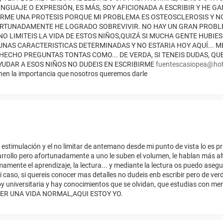
ENGUAJE O EXPRESIÓN, ES MÁS, SOY AFICIONADA A ESCRIBIR Y HE 
RME UNA PROTESIS PORQUE MI PROBLEMA ES OSTEOSCLEROSIS Y NO
AFORTUNADAMENTE HE LOGRADO SOBREVIVIR. NO HAY UN GRAN PROB
O LIMITEIS LA VIDA DE ESTOS NIÑOS,QUIZÁ SI MUCHA GENTE HUBIES
AS CARACTERISTICAS DETERMINADAS Y NO ESTARIA HOY AQUÍ... M
 HECHO PREGUNTAS TONTAS COMO... DE VERDA, SI TENEIS DUDAS, Q
UDAR A ESOS NIÑOS NO DUDEIS EN ESCRIBIRME
fuentescasiopea@ho
tienen la importancia que nosotros queremos darle
 estimulación y el no limitar de antemano desde mi punto de vista lo es 
rollo pero afortunadamente a uno le suben el volumen, le hablan más alto 
amente el aprendizaje, la lectura... y mediante la lectura os puedo ase
i caso, si quereis conocer mas detalles no dudeis enb escribir pero de verd
oy universitaria y hay conocimientos que se olvidan, que estudias con me
NER UNA VIDA NORMAL,AQUI ESTOY YO.