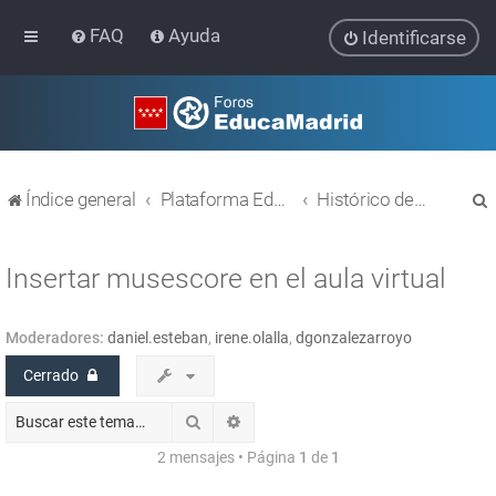
FAQ
Ayuda
Identificarse
Índice general
Plataforma Educativa EducaMadrid
Histórico de temas
Insertar musescore en el aula virtual
Moderadores:
daniel.esteban
,
irene.olalla
,
dgonzalezarroyo
r
Cerrado
Buscar
Búsqueda avanzada
2 mensajes • Página
1
de
1