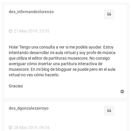
des_mfernandezlorenzo
Citar
27 May 2019, 23:35
Hola! Tengo una consulta a ver si me podéis ayudar. Estoy
intentando desarrollar mi aula virtual y soy profe de música
que utiliza el editor de partituras musescore. No consigo
averiguar cómo insertar una partitura interactiva de
musescore. En mi blog de blogguer se puede pero en el aula
virtual no veo cómo hacerlo.
Gracias
A
r
r
i
des_dgonzalezarroyo
b
Citar
a
28 May 2019, 09:34