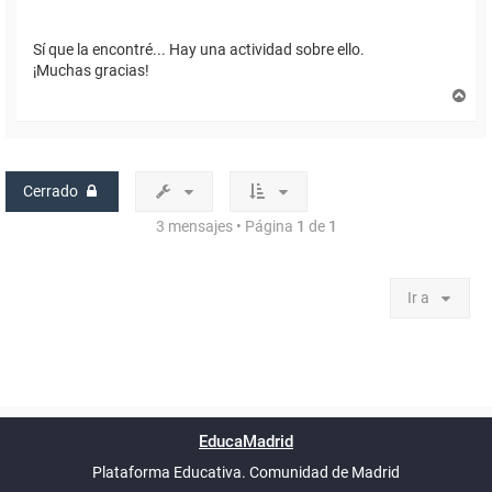
Sí que la encontré... Hay una actividad sobre ello.
¡Muchas gracias!
A
r
r
i
b
a
Cerrado
3 mensajes • Página
1
de
1
Ir a
Powered by
phpBB
™
Índice general
Todos los horarios
Privacidad
Borrar cookies
Condiciones
Contáctanos
EducaMadrid
Traducción al español por
phpBB España
-
son
UTC+02:00
Plataforma Educativa. Comunidad de Madrid
-