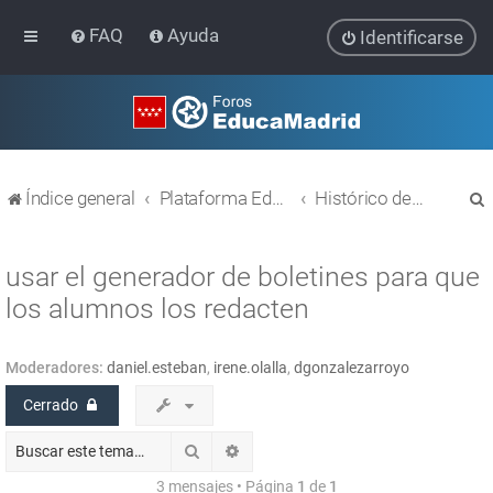
FAQ
Ayuda
Identificarse
Índice general
Plataforma Educativa EducaMadrid
Histórico de temas
usar el generador de boletines para que
los alumnos los redacten
r
Moderadores:
daniel.esteban
,
irene.olalla
,
dgonzalezarroyo
Cerrado
Buscar
Búsqueda avanzada
3 mensajes • Página
1
de
1