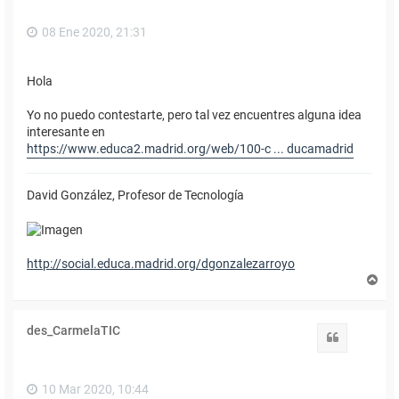
08 Ene 2020, 21:31
Hola
Yo no puedo contestarte, pero tal vez encuentres alguna idea
interesante en
https://www.educa2.madrid.org/web/100-c ... ducamadrid
David González, Profesor de Tecnología
http://social.educa.madrid.org/dgonzalezarroyo
A
r
r
i
des_CarmelaTIC
b
Citar
a
10 Mar 2020, 10:44