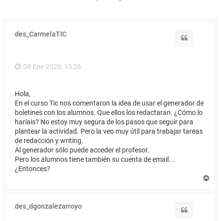
des_CarmelaTIC
Citar
08 Ene 2020, 15:26
Hola,
En el curso Tic nos comentaron la idea de usar el generador de
boletines con los alumnos. Que ellos los redactaran. ¿Cómo lo
haríais? No estoy muy segura de los pasos que seguir para
plantear la actividad. Pero la veo muy útil para trabajar tareas
de redacción y writing.
Al generador sólo puede acceder el profesor.
Pero los alumnos tiene también su cuenta de email...
¿Entonces?
A
r
r
i
des_dgonzalezarroyo
b
Citar
a