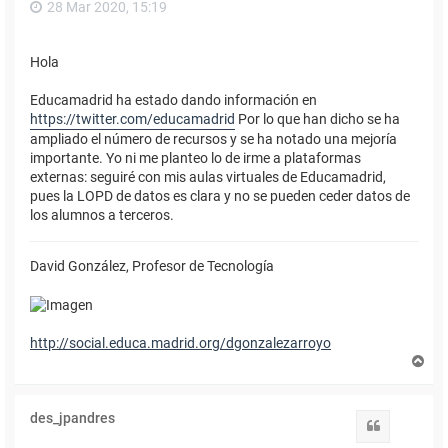
28 Mar 2020, 15:19
Hola
Educamadrid ha estado dando información en
https://twitter.com/educamadrid
Por lo que han dicho se ha
ampliado el número de recursos y se ha notado una mejoría
importante. Yo ni me planteo lo de irme a plataformas
externas: seguiré con mis aulas virtuales de Educamadrid,
pues la LOPD de datos es clara y no se pueden ceder datos de
los alumnos a terceros.
David González, Profesor de Tecnología
http://social.educa.madrid.org/dgonzalezarroyo
A
r
r
i
des_jpandres
b
Citar
a