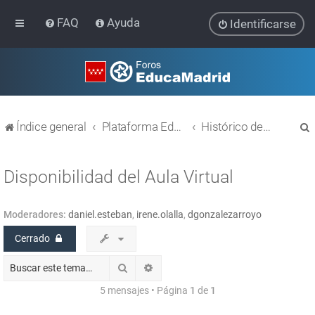
FAQ
Ayuda
Identificarse
Índice general
Plataforma Educativa EducaMadrid
Histórico de temas
Disponibilidad del Aula Virtual
Moderadores:
daniel.esteban
,
irene.olalla
,
dgonzalezarroyo
r
Cerrado
Buscar
Búsqueda avanzada
5 mensajes • Página
1
de
1