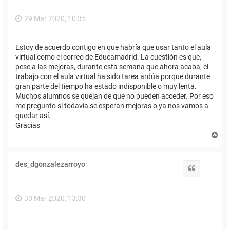
29 Mar 2020, 10:35
Estoy de acuerdo contigo en que habría que usar tanto el aula
virtual como el correo de Educamadrid. La cuestión es que,
pese a las mejoras, durante esta semana que ahora acaba, el
trabajo con el aula virtual ha sido tarea ardúa porque durante
gran parte del tiempo ha estado indisponible o muy lenta.
Muchos alumnos se quejan de que no pueden acceder. Por eso
me pregunto si todavía se esperan mejoras o ya nos vamos a
quedar así.
Gracias
A
r
r
i
des_dgonzalezarroyo
b
Citar
a
30 Mar 2020, 13:30