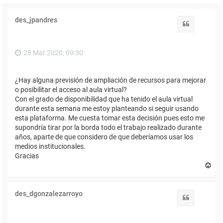
des_jpandres
Citar
28 Mar 2020, 09:30
¿Hay alguna previsión de ampliación de recursos para mejorar
o posibilitar el acceso al aula virtual?
Con el grado de disponibilidad que ha tenido el aula virtual
durante esta semana me estoy planteando si seguir usando
esta plataforma. Me cuesta tomar esta decisión pues esto me
supondría tirar por la borda todo el trabajo realizado durante
años, aparte de que considero de que deberíamos usar los
medios institucionales.
Gracias
A
r
r
i
des_dgonzalezarroyo
b
Citar
a