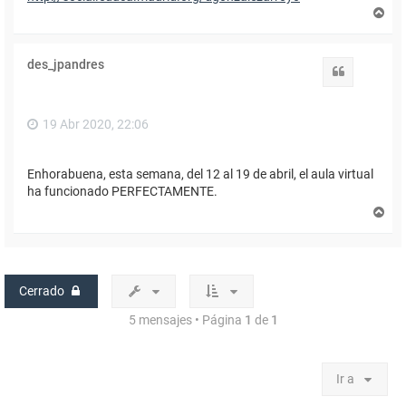
A
r
r
i
des_jpandres
b
Citar
a
19 Abr 2020, 22:06
Enhorabuena, esta semana, del 12 al 19 de abril, el aula virtual
ha funcionado PERFECTAMENTE.
A
r
r
i
b
a
Cerrado
5 mensajes • Página
1
de
1
Ir a