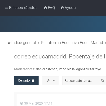
Enlaces rápidos
FAQ
Ayuda
Índice general
Plataforma Educativa EducaMadrid
correo educamadrid, Pocentaje de 
Moderadores:
daniel.esteban
,
irene.olalla
,
dgonzalezarroyo
Cerrado
30 Mar 2020, 17:11