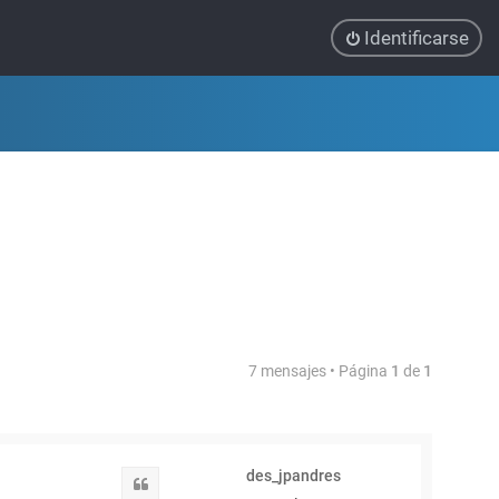
Identificarse
7 mensajes • Página
1
de
1
des_jpandres
Citar