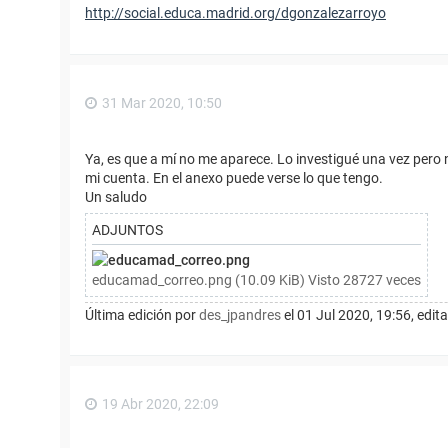
http://social.educa.madrid.org/dgonzalezarroyo
31 Mar 2020, 10:50
Ya, es que a mí no me aparece. Lo investigué una vez pero no
mi cuenta. En el anexo puede verse lo que tengo.
Un saludo
ADJUNTOS
educamad_correo.png (10.09 KiB) Visto 28727 veces
Última edición por
des_jpandres
el 01 Jul 2020, 19:56, edita
19 Abr 2020, 22:09