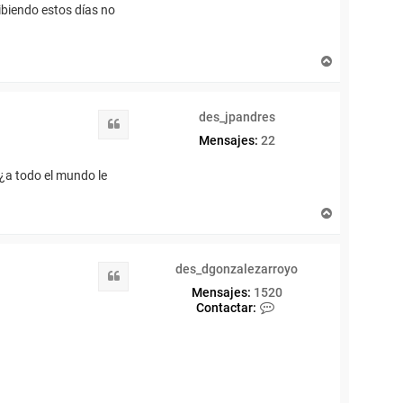
ibiendo estos días no
A
r
r
i
des_jpandres
b
Citar
a
Mensajes:
22
¿a todo el mundo le
A
r
r
i
des_dgonzalezarroyo
b
Citar
a
Mensajes:
1520
C
Contactar:
o
n
t
a
c
t