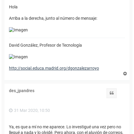
Hola
Arriba a la derecha, junto al número de mensaje:
David González, Profesor de Tecnología
http://social.educa.madrid.org/dgonzalezarroyo
A
r
r
i
des_jpandres
b
Citar
a
31 Mar 2020, 10:50
Ya, es que a mí no me aparece. Lo investigué una vez pero no
llegué a nada y lo olvidé. Pero ahora, con el aluvión de correos,