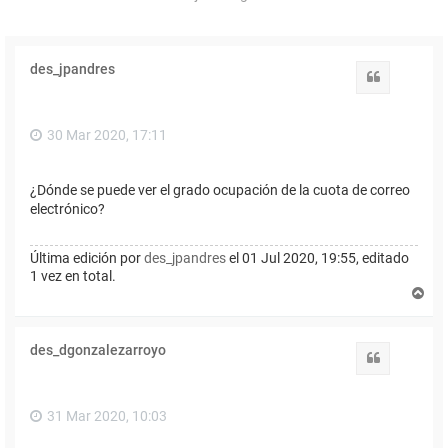
des_jpandres
Citar
30 Mar 2020, 17:11
¿Dónde se puede ver el grado ocupación de la cuota de correo
electrónico?
Última edición por
des_jpandres
el 01 Jul 2020, 19:55, editado
1 vez en total.
A
r
r
i
des_dgonzalezarroyo
b
Citar
a
31 Mar 2020, 10:03