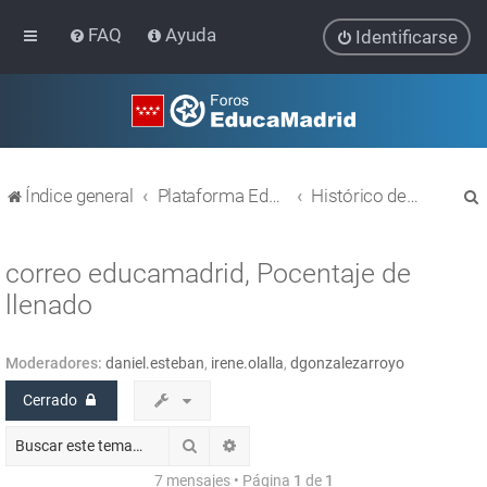
FAQ
Ayuda
Identificarse
Índice general
Plataforma Educativa EducaMadrid
Histórico de temas
correo educamadrid, Pocentaje de
llenado
r
Moderadores:
daniel.esteban
,
irene.olalla
,
dgonzalezarroyo
Cerrado
Buscar
Búsqueda avanzada
7 mensajes • Página
1
de
1