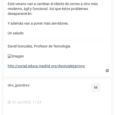
Este verano van a cambiar el cliente de correo a otro más
moderno, ágil y funcional. Así que éstos problemas
desaparecerán.
Y además van a poner más servidores.
Un saludo
David González, Profesor de Tecnología
http://social.educa.madrid.org/dgonzalezarroyo
A
r
r
i
des_jpandres
b
Citar
a
02 Jul 2020, 11:24