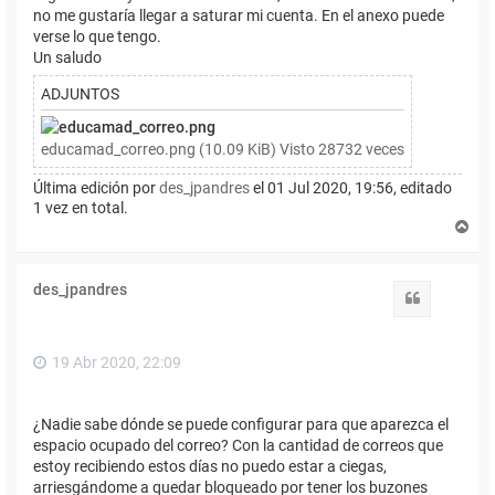
no me gustaría llegar a saturar mi cuenta. En el anexo puede
verse lo que tengo.
Un saludo
ADJUNTOS
educamad_correo.png (10.09 KiB) Visto 28732 veces
Última edición por
des_jpandres
el 01 Jul 2020, 19:56, editado
1 vez en total.
A
r
r
i
des_jpandres
b
Citar
a
19 Abr 2020, 22:09
¿Nadie sabe dónde se puede configurar para que aparezca el
espacio ocupado del correo? Con la cantidad de correos que
estoy recibiendo estos días no puedo estar a ciegas,
arriesgándome a quedar bloqueado por tener los buzones