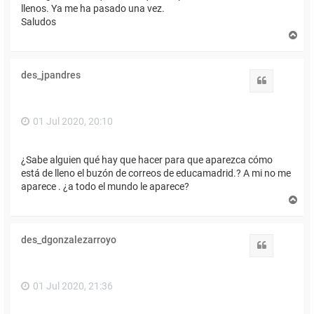
llenos. Ya me ha pasado una vez.
Saludos
A
r
r
i
des_jpandres
b
Citar
a
01 Jul 2020, 20:10
¿Sabe alguien qué hay que hacer para que aparezca cómo
está de lleno el buzón de correos de educamadrid.? A mi no me
aparece . ¿a todo el mundo le aparece?
A
r
r
i
des_dgonzalezarroyo
b
Citar
a
01 Jul 2020, 21:36