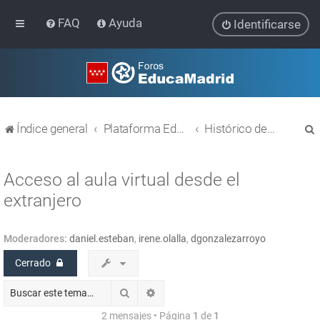
FAQ
Ayuda
Identificarse
Índice general
Plataforma Educativa EducaMadrid
Histórico de temas
Acceso al aula virtual desde el
extranjero
r
Moderadores:
daniel.esteban
,
irene.olalla
,
dgonzalezarroyo
Cerrado
Buscar
Búsqueda avanzada
2 mensajes • Página
1
de
1