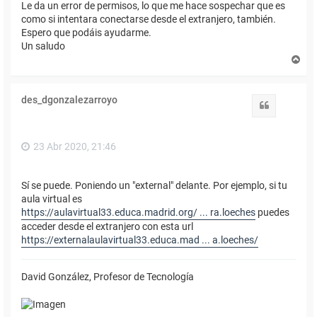
Le da un error de permisos, lo que me hace sospechar que es
como si intentara conectarse desde el extranjero, también.
Espero que podáis ayudarme.
Un saludo
A
r
r
i
des_dgonzalezarroyo
b
Citar
a
23 Abr 2020, 21:46
Sí se puede. Poniendo un "external" delante. Por ejemplo, si tu
aula virtual es
https://aulavirtual33.educa.madrid.org/ ... ra.loeches
puedes
acceder desde el extranjero con esta url
https://externalaulavirtual33.educa.mad ... a.loeches/
David González, Profesor de Tecnología