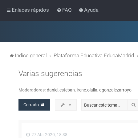
Enlaces rápidos
FAQ
Ayuda
Índice general
Plataforma Educativa EducaMadrid
Varias sugerencias
Moderadores:
daniel.esteban
,
irene.olalla
,
dgonzalezarroyo
Cerrado
27 Abr 2020, 18:38