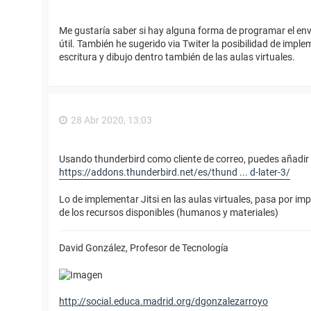
Me gustaría saber si hay alguna forma de programar el env
útil. También he sugerido via Twiter la posibilidad de impl
escritura y dibujo dentro también de las aulas virtuales.
28 Abr 2020, 13:03
Usando thunderbird como cliente de correo, puedes añadi
https://addons.thunderbird.net/es/thund ... d-later-3/
Lo de implementar Jitsi en las aulas virtuales, pasa por i
de los recursos disponibles (humanos y materiales)
David González, Profesor de Tecnología
http://social.educa.madrid.org/dgonzalezarroyo