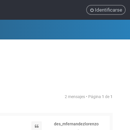
Identificarse
2 mensajes • Página
1
de
1
des_mfernandezlorenzo
Citar