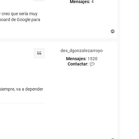
Mensajes:
4
y creo que sería muy
amboard de Google para
A
r
r
i
des_dgonzalezarroyo
b
Citar
a
Mensajes:
1520
C
Contactar:
o
n
t
a
c
 siempre, va a depender
t
a
r
d
e
s
_
d
g
o