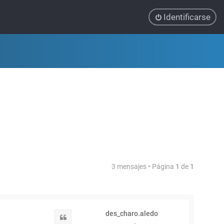
Identificarse
3 mensajes • Página
1
de
1
des_charo.aledo
Citar