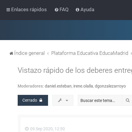
Enlaces rápidos
FAQ
Ayuda
Índice general
Plataforma Educativa EducaMadrid
Vistazo rápido de los deberes entr
Moderadores:
daniel.esteban
,
irene.olalla
,
dgonzalezarroyo
Cerrado
09 Sep 2020, 12:50