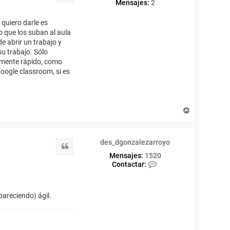
Mensajes:
2
 quiero darle es
 que los suban al aula
de abrir un trabajo y
su trabajo. Sólo
temente rápido, como
google classroom, si es
A
r
r
i
des_dgonzalezarroyo
b
Citar
a
Mensajes:
1520
C
Contactar:
o
n
t
pareciendo) ágil.
a
c
t
a
r