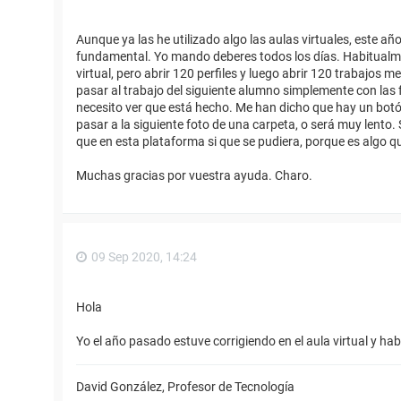
Aunque ya las he utilizado algo las aulas virtuales, este a
fundamental. Yo mando deberes todos los días. Habitualme
virtual, pero abrir 120 perfiles y luego abrir 120 trabajos m
pasar al trabajo del siguiente alumno simplemente con las fle
necesito ver que está hecho. Me han dicho que hay un botón
pasar a la siguiente foto de una carpeta, o será muy lento.
que en esta plataforma si que se pudiera, porque es algo qu
Muchas gracias por vuestra ayuda. Charo.
09 Sep 2020, 14:24
Hola
Yo el año pasado estuve corrigiendo en el aula virtual y ha
David González, Profesor de Tecnología