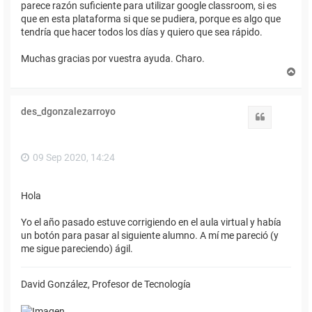
parece razón suficiente para utilizar google classroom, si es
que en esta plataforma si que se pudiera, porque es algo que
tendría que hacer todos los días y quiero que sea rápido.
Muchas gracias por vuestra ayuda. Charo.
A
r
r
i
des_dgonzalezarroyo
b
Citar
a
09 Sep 2020, 14:24
Hola
Yo el año pasado estuve corrigiendo en el aula virtual y había
un botón para pasar al siguiente alumno. A mí me pareció (y
me sigue pareciendo) ágil.
David González, Profesor de Tecnología