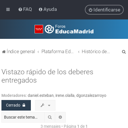
FAQ
Ayuda
Identificarse
Índice general
Plataforma Educativa EducaMadrid
Histórico de temas
Vistazo rápido de los deberes
entregados
r
Moderadores:
daniel.esteban
,
irene.olalla
,
dgonzalezarroyo
Cerrado
Buscar
Búsqueda avanzada
3 mensajes • Página
1
de
1