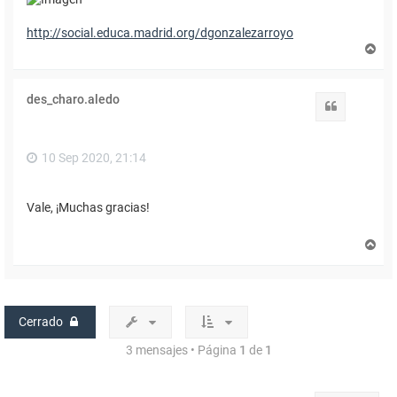
http://social.educa.madrid.org/dgonzalezarroyo
A
r
r
i
des_charo.aledo
b
Citar
a
10 Sep 2020, 21:14
Vale, ¡Muchas gracias!
A
r
r
i
b
a
Cerrado
3 mensajes • Página
1
de
1