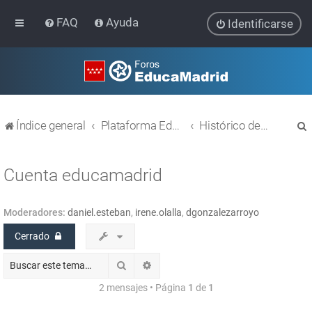
FAQ
Ayuda
Identificarse
Índice general
Plataforma Educativa EducaMadrid
Histórico de temas
Cuenta educamadrid
Moderadores:
daniel.esteban
,
irene.olalla
,
dgonzalezarroyo
r
Cerrado
Buscar
Búsqueda avanzada
2 mensajes • Página
1
de
1