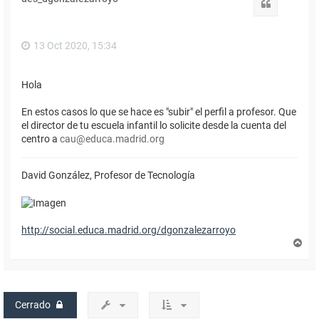
b
Citar
a
13 Oct 2020, 15:34
Hola
En estos casos lo que se hace es "subir" el perfil a profesor. Que
el director de tu escuela infantil lo solicite desde la cuenta del
centro a
cau@educa.madrid.org
David González, Profesor de Tecnología
http://social.educa.madrid.org/dgonzalezarroyo
A
r
r
i
b
a
Cerrado