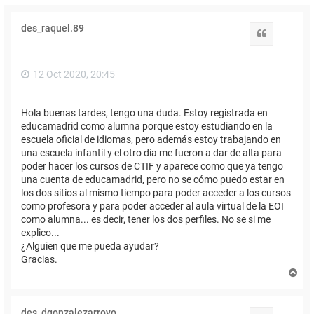
des_raquel.89
Citar
12 Oct 2020, 20:45
Hola buenas tardes, tengo una duda. Estoy registrada en
educamadrid como alumna porque estoy estudiando en la
escuela oficial de idiomas, pero además estoy trabajando en
una escuela infantil y el otro día me fueron a dar de alta para
poder hacer los cursos de CTIF y aparece como que ya tengo
una cuenta de educamadrid, pero no se cómo puedo estar en
los dos sitios al mismo tiempo para poder acceder a los cursos
como profesora y para poder acceder al aula virtual de la EOI
como alumna... es decir, tener los dos perfiles. No se si me
explico...
¿Alguien que me pueda ayudar?
Gracias.
A
r
r
i
des_dgonzalezarroyo