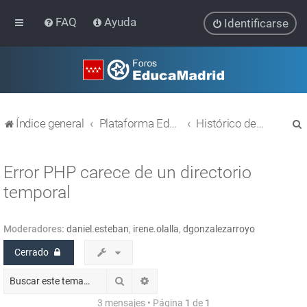
FAQ
Ayuda
Identificarse
Índice general
Plataforma Educativa EducaMadrid
Histórico de temas
Error PHP carece de un directorio
temporal
r
Moderadores:
daniel.esteban
,
irene.olalla
,
dgonzalezarroyo
Cerrado
Buscar
Búsqueda avanzada
3 mensajes • Página
1
de
1