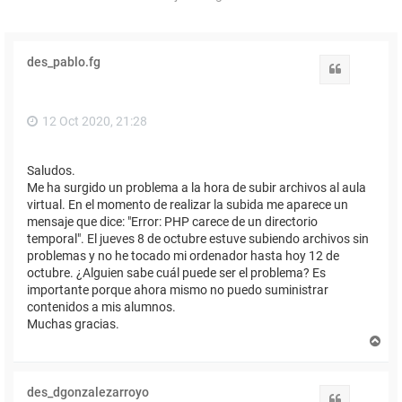
des_pablo.fg
Citar
12 Oct 2020, 21:28
Saludos.
Me ha surgido un problema a la hora de subir archivos al aula
virtual. En el momento de realizar la subida me aparece un
mensaje que dice: "Error: PHP carece de un directorio
temporal". El jueves 8 de octubre estuve subiendo archivos sin
problemas y no he tocado mi ordenador hasta hoy 12 de
octubre. ¿Alguien sabe cuál puede ser el problema? Es
importante porque ahora mismo no puedo suministrar
contenidos a mis alumnos.
Muchas gracias.
A
r
r
i
des_dgonzalezarroyo
b
Citar