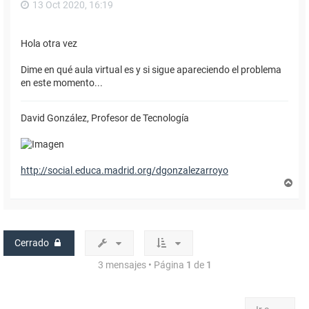
13 Oct 2020, 16:19
Hola otra vez
Dime en qué aula virtual es y si sigue apareciendo el problema
en este momento...
David González, Profesor de Tecnología
http://social.educa.madrid.org/dgonzalezarroyo
A
r
r
i
b
a
Cerrado
3 mensajes • Página
1
de
1