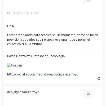
a
13 Oct 2020, 15:32
Hola
Están trabajando para resolverlo. De momento, como solución
provisional, puedes subir el archivo a una nube y poner el
enlace en el Aula Virtual
David González, Profesor de Tecnología
http://social.educa.madrid.org/dgonzalezarroyo
A
r
r
i
des_dgonzalezarroyo
b
Citar
a