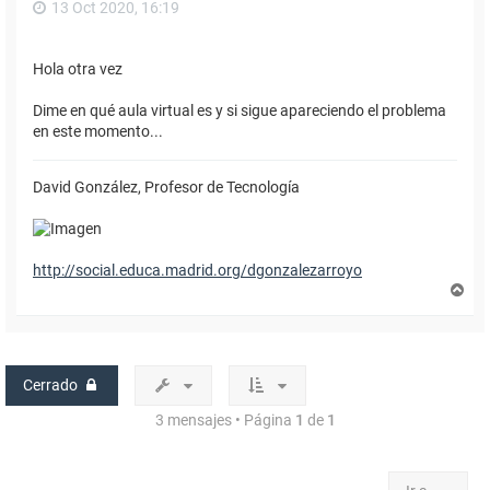
13 Oct 2020, 16:19
Hola otra vez
Dime en qué aula virtual es y si sigue apareciendo el problema
en este momento...
David González, Profesor de Tecnología
http://social.educa.madrid.org/dgonzalezarroyo
A
r
r
i
b
a
Cerrado
3 mensajes • Página
1
de
1