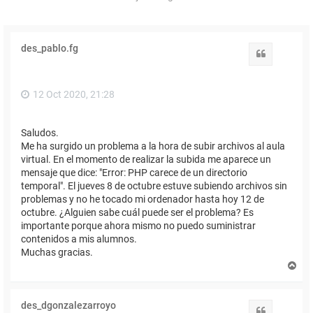
des_pablo.fg
Citar
12 Oct 2020, 21:28
Saludos.
Me ha surgido un problema a la hora de subir archivos al aula
virtual. En el momento de realizar la subida me aparece un
mensaje que dice: "Error: PHP carece de un directorio
temporal". El jueves 8 de octubre estuve subiendo archivos sin
problemas y no he tocado mi ordenador hasta hoy 12 de
octubre. ¿Alguien sabe cuál puede ser el problema? Es
importante porque ahora mismo no puedo suministrar
contenidos a mis alumnos.
Muchas gracias.
A
r
r
i
des_dgonzalezarroyo
b
Citar