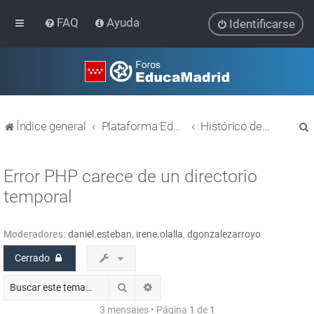
FAQ
Ayuda
Identificarse
Índice general
Plataforma Educativa EducaMadrid
Histórico de temas
Error PHP carece de un directorio
temporal
r
Moderadores:
daniel.esteban
,
irene.olalla
,
dgonzalezarroyo
Cerrado
Buscar
Búsqueda avanzada
3 mensajes • Página
1
de
1