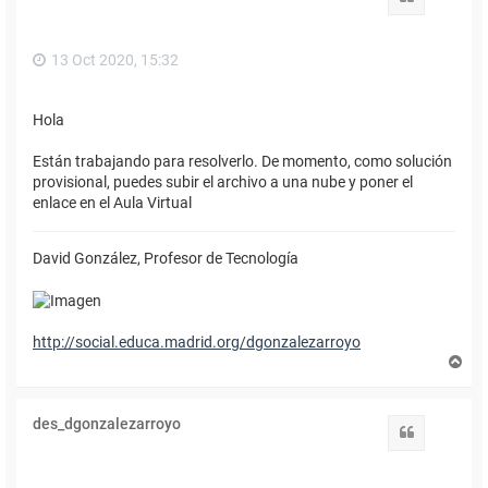
a
13 Oct 2020, 15:32
Hola
Están trabajando para resolverlo. De momento, como solución
provisional, puedes subir el archivo a una nube y poner el
enlace en el Aula Virtual
David González, Profesor de Tecnología
http://social.educa.madrid.org/dgonzalezarroyo
A
r
r
i
des_dgonzalezarroyo
b
Citar
a