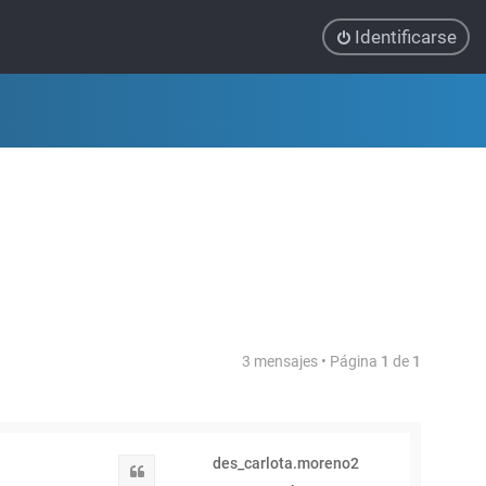
Identificarse
3 mensajes • Página
1
de
1
des_carlota.moreno2
Citar