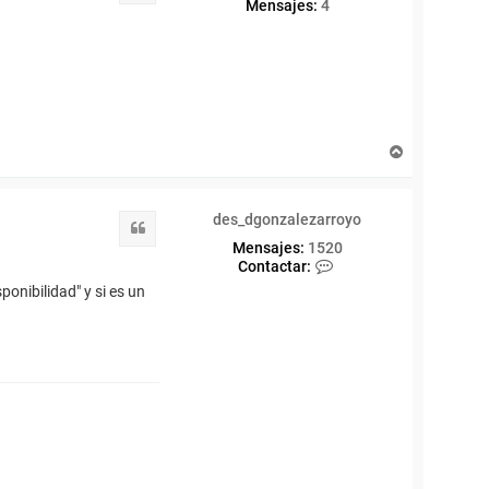
Mensajes:
4
A
r
r
i
des_dgonzalezarroyo
b
Citar
a
Mensajes:
1520
C
Contactar:
o
ponibilidad" y si es un
n
t
a
c
t
a
r
d
e
s
_