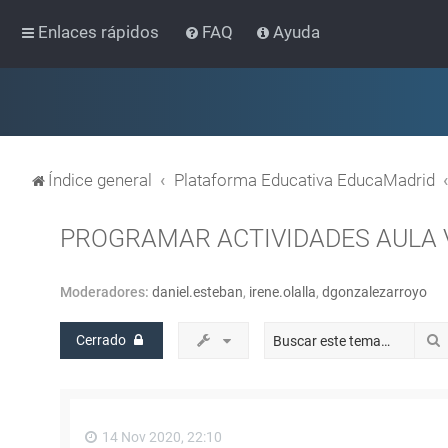
Enlaces rápidos
FAQ
Ayuda
Índice general
Plataforma Educativa EducaMadrid
PROGRAMAR ACTIVIDADES AULA 
Moderadores:
daniel.esteban
,
irene.olalla
,
dgonzalezarroyo
Cerrado
14 Nov 2020, 22:10