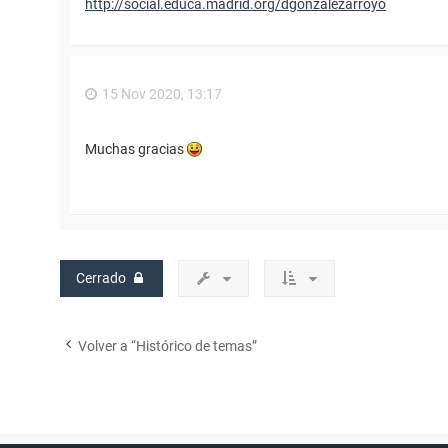
http://social.educa.madrid.org/dgonzalezarroyo
15 Nov 2020, 13:17
Muchas gracias
Cerrado
Volver a “Histórico de temas”