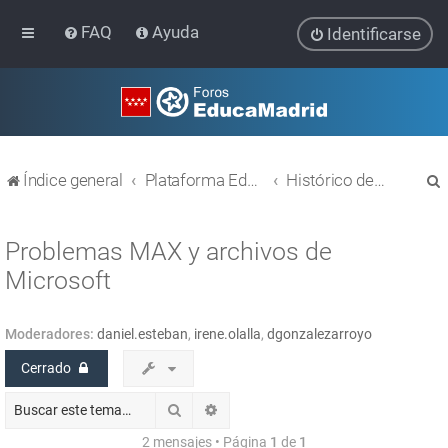
FAQ
Ayuda
Identificarse
Índice general
Plataforma Educativa EducaMadrid
Histórico de temas
Problemas MAX y archivos de
Microsoft
r
Moderadores:
daniel.esteban
,
irene.olalla
,
dgonzalezarroyo
Cerrado
Buscar
Búsqueda avanzada
2 mensajes • Página
1
de
1