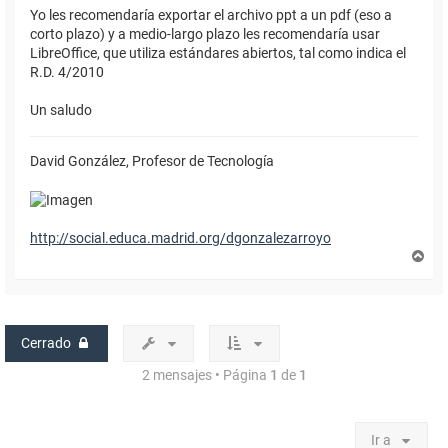
Yo les recomendaría exportar el archivo ppt a un pdf (eso a
corto plazo) y a medio-largo plazo les recomendaría usar
LibreOffice, que utiliza estándares abiertos, tal como indica el
R.D. 4/2010
Un saludo
David González, Profesor de Tecnología
http://social.educa.madrid.org/dgonzalezarroyo
A
r
r
i
b
a
Cerrado
2 mensajes • Página
1
de
1
Ir a