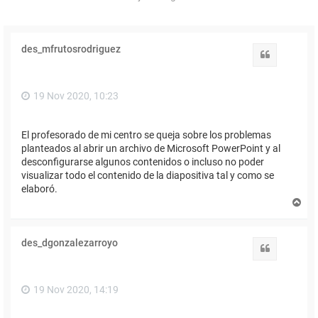
des_mfrutosrodriguez
Citar
19 Nov 2020, 10:23
El profesorado de mi centro se queja sobre los problemas
planteados al abrir un archivo de Microsoft PowerPoint y al
desconfigurarse algunos contenidos o incluso no poder
visualizar todo el contenido de la diapositiva tal y como se
elaboró.
A
r
r
i
des_dgonzalezarroyo
b
Citar
a
19 Nov 2020, 14:19