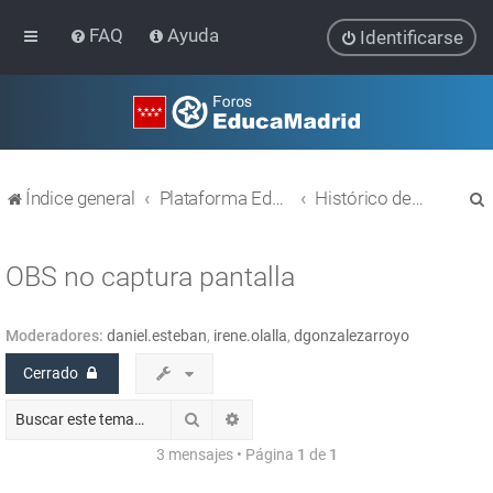
FAQ
Ayuda
Identificarse
Índice general
Plataforma Educativa EducaMadrid
Histórico de temas
OBS no captura pantalla
Moderadores:
daniel.esteban
,
irene.olalla
,
dgonzalezarroyo
r
Cerrado
Buscar
Búsqueda avanzada
3 mensajes • Página
1
de
1