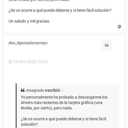
¿Se os ocurre a qué puede deberse y si tiene fácil solución?
Un saludo y mil gracias.
A
r
r
i
des_dgonzalezarroyo
b
Citar
a
23 Nov 2020, 23:39
msagrado
escribió:
↑
Yo personalmente he probado a descargarme los
drivers más recientes de la tarjeta gráfica (una
Nvidia, por cierto), pero nada.
¿Se os ocurre a qué puede deberse y si tiene fácil
solución?