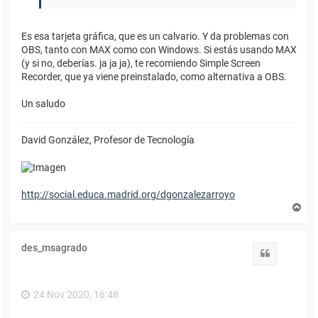
Es esa tarjeta gráfica, que es un calvario. Y da problemas con
OBS, tanto con MAX como con Windows. Si estás usando MAX
(y si no, deberías. ja ja ja), te recomiendo Simple Screen
Recorder, que ya viene preinstalado, como alternativa a OBS.
Un saludo
David González, Profesor de Tecnología
http://social.educa.madrid.org/dgonzalezarroyo
A
r
r
i
des_msagrado
b
Citar
a
24 Nov 2020, 16:48