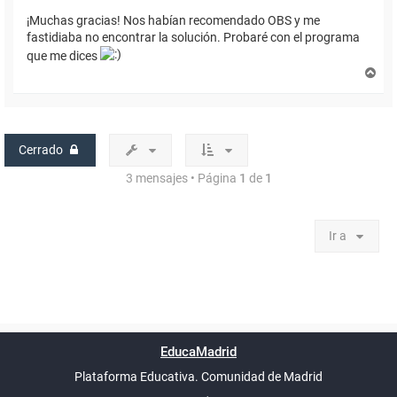
¡Muchas gracias! Nos habían recomendado OBS y me
fastidiaba no encontrar la solución. Probaré con el programa
que me dices
A
r
r
i
b
a
Cerrado
3 mensajes • Página
1
de
1
Ir a
Powered by
phpBB
™
Índice general
Todos los horarios
Privacidad
Borrar cookies
Condiciones
Contáctanos
EducaMadrid
Traducción al español por
phpBB España
-
son
UTC+02:00
Plataforma Educativa. Comunidad de Madrid
-