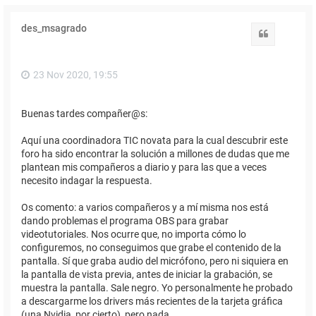
des_msagrado
Citar
23 Nov 2020, 19:55
Buenas tardes compañer@s:
Aquí una coordinadora TIC novata para la cual descubrir este
foro ha sido encontrar la solución a millones de dudas que me
plantean mis compañeros a diario y para las que a veces
necesito indagar la respuesta.
Os comento: a varios compañeros y a mí misma nos está
dando problemas el programa OBS para grabar
videotutoriales. Nos ocurre que, no importa cómo lo
configuremos, no conseguimos que grabe el contenido de la
pantalla. Sí que graba audio del micrófono, pero ni siquiera en
la pantalla de vista previa, antes de iniciar la grabación, se
muestra la pantalla. Sale negro. Yo personalmente he probado
a descargarme los drivers más recientes de la tarjeta gráfica
(una Nvidia, por cierto), pero nada.