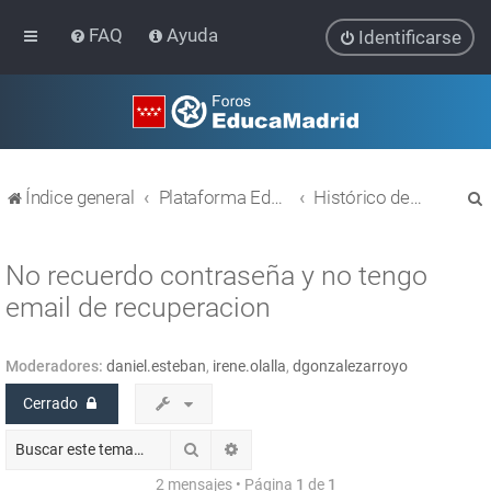
FAQ
Ayuda
Identificarse
Índice general
Plataforma Educativa EducaMadrid
Histórico de temas
No recuerdo contraseña y no tengo
email de recuperacion
r
Moderadores:
daniel.esteban
,
irene.olalla
,
dgonzalezarroyo
Cerrado
Buscar
Búsqueda avanzada
2 mensajes • Página
1
de
1