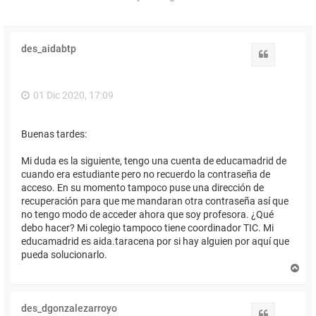
des_aidabtp
Citar
01 Dic 2020, 17:09
Buenas tardes:
Mi duda es la siguiente, tengo una cuenta de educamadrid de
cuando era estudiante pero no recuerdo la contraseña de
acceso. En su momento tampoco puse una dirección de
recuperación para que me mandaran otra contraseña así que
no tengo modo de acceder ahora que soy profesora. ¿Qué
debo hacer? Mi colegio tampoco tiene coordinador TIC. Mi
educamadrid es aida.taracena por si hay alguien por aquí que
pueda solucionarlo.
A
r
r
i
des_dgonzalezarroyo
b
Citar