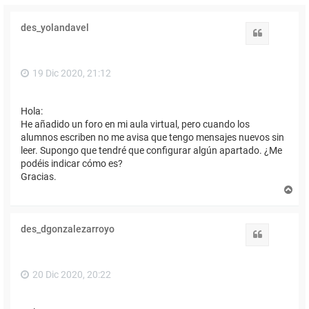
des_yolandavel
Citar
19 Dic 2020, 21:12
Hola:
He añadido un foro en mi aula virtual, pero cuando los
alumnos escriben no me avisa que tengo mensajes nuevos sin
leer. Supongo que tendré que configurar algún apartado. ¿Me
podéis indicar cómo es?
Gracias.
A
r
r
i
des_dgonzalezarroyo
b
Citar
a
20 Dic 2020, 20:22