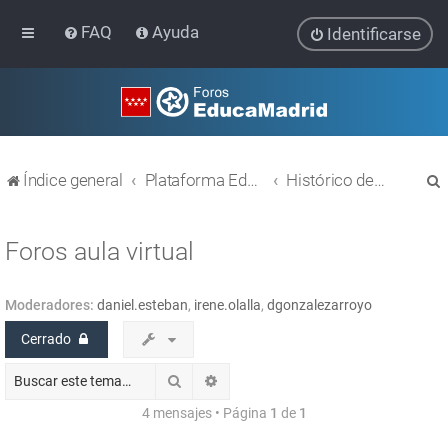
FAQ
Ayuda
Identificarse
Índice general
Plataforma Educativa EducaMadrid
Histórico de temas
Foros aula virtual
Moderadores:
daniel.esteban
,
irene.olalla
,
dgonzalezarroyo
r
Cerrado
Buscar
Búsqueda avanzada
4 mensajes • Página
1
de
1