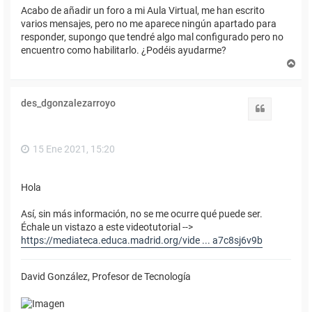
Acabo de añadir un foro a mi Aula Virtual, me han escrito
varios mensajes, pero no me aparece ningún apartado para
responder, supongo que tendré algo mal configurado pero no
encuentro como habilitarlo. ¿Podéis ayudarme?
A
r
r
i
des_dgonzalezarroyo
b
Citar
a
15 Ene 2021, 15:20
Hola
Así, sin más información, no se me ocurre qué puede ser.
Échale un vistazo a este videotutorial -->
https://mediateca.educa.madrid.org/vide ... a7c8sj6v9b
David González, Profesor de Tecnología