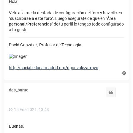
Hola
Vete a la rueda dentada de configuración del foro y haz clic en
"
suscribirse a este foro
". Luego asegúrate de que en "
Área
personal/Preferencias
" de tu perfil lo tengas todo configurado
a tu gusto.
David González, Profesor de Tecnología
http://social.educa.madrid.org/dgonzalezarroyo
A
r
r
i
des_baruc
b
Citar
a
15 Ene 2021, 13:43
Buenas.