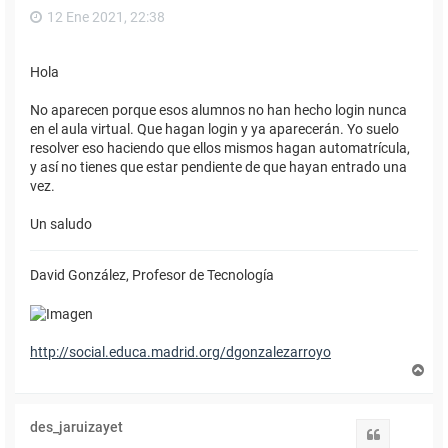
12 Ene 2021, 22:38
Hola
No aparecen porque esos alumnos no han hecho login nunca
en el aula virtual. Que hagan login y ya aparecerán. Yo suelo
resolver eso haciendo que ellos mismos hagan automatrícula,
y así no tienes que estar pendiente de que hayan entrado una
vez.
Un saludo
David González, Profesor de Tecnología
http://social.educa.madrid.org/dgonzalezarroyo
A
r
r
i
des_jaruizayet
b
Citar