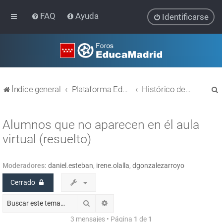
FAQ
Ayuda
Identificarse
Índice general
Plataforma Educativa EducaMadrid
Histórico de temas
Alumnos que no aparecen en él aula
virtual (resuelto)
r
Moderadores:
daniel.esteban
,
irene.olalla
,
dgonzalezarroyo
Cerrado
Buscar
Búsqueda avanzada
3 mensajes • Página
1
de
1