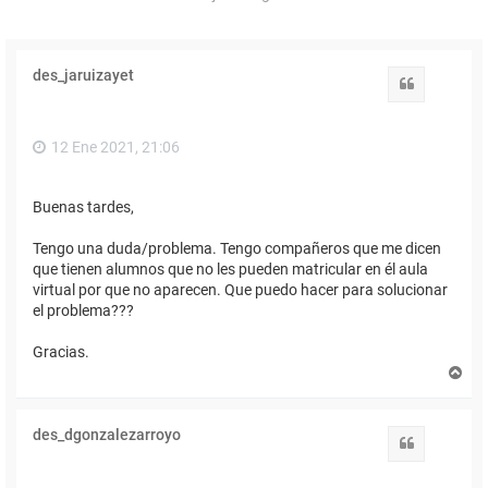
des_jaruizayet
Citar
12 Ene 2021, 21:06
Buenas tardes,
Tengo una duda/problema. Tengo compañeros que me dicen
que tienen alumnos que no les pueden matricular en él aula
virtual por que no aparecen. Que puedo hacer para solucionar
el problema???
Gracias.
A
r
r
i
des_dgonzalezarroyo
b
Citar
a