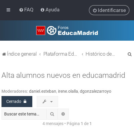
FAQ
Ayuda
Identificarse
Índice general
Plataforma Educativa EducaMadrid
Histórico de temas
Alta alumnos nuevos en educamadrid
Moderadores:
daniel.esteban
,
irene.olalla
,
dgonzalezarroyo
r
Cerrado
Buscar
Búsqueda avanzada
4 mensajes • Página
1
de
1