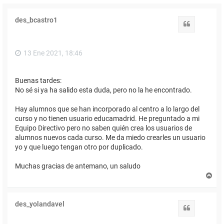
des_bcastro1
Citar
13 Ene 2021, 18:46
Buenas tardes:
No sé si ya ha salido esta duda, pero no la he encontrado.
Hay alumnos que se han incorporado al centro a lo largo del
curso y no tienen usuario educamadrid. He preguntado a mi
Equipo Directivo pero no saben quién crea los usuarios de
alumnos nuevos cada curso. Me da miedo crearles un usuario
yo y que luego tengan otro por duplicado.
Muchas gracias de antemano, un saludo
A
r
r
i
des_yolandavel
b
Citar
a