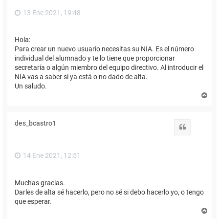
13 Ene 2021, 19:48
Hola:
Para crear un nuevo usuario necesitas su NIA. Es el número
individual del alumnado y te lo tiene que proporcionar
secretaría o algún miembro del equipo directivo. Al introducir el
NIA vas a saber si ya está o no dado de alta.
Un saludo.
A
r
r
i
des_bcastro1
b
Citar
a
14 Ene 2021, 12:51
Muchas gracias.
Darles de alta sé hacerlo, pero no sé si debo hacerlo yo, o tengo
que esperar.
A
r