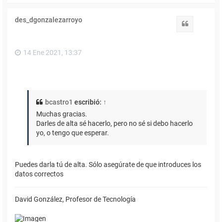
r
i
des_dgonzalezarroyo
b
Citar
a
14 Ene 2021, 13:37
bcastro1
escribió:
↑
Muchas gracias.
Darles de alta sé hacerlo, pero no sé si debo hacerlo
yo, o tengo que esperar.
Puedes darla tú de alta. Sólo asegúrate de que introduces los
datos correctos
David González, Profesor de Tecnología