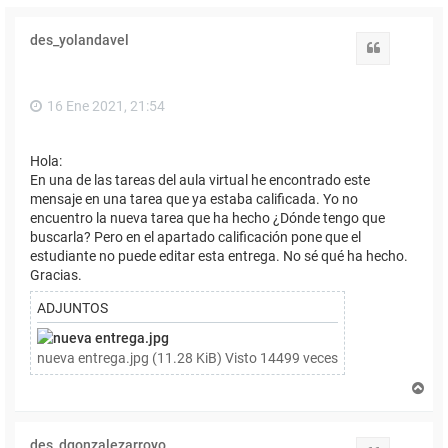
des_yolandavel
Citar
16 Ene 2021, 21:54
Hola:
En una de las tareas del aula virtual he encontrado este
mensaje en una tarea que ya estaba calificada. Yo no
encuentro la nueva tarea que ha hecho ¿Dónde tengo que
buscarla? Pero en el apartado calificación pone que el
estudiante no puede editar esta entrega. No sé qué ha hecho.
Gracias.
ADJUNTOS
nueva entrega.jpg (11.28 KiB) Visto 14499 veces
A
r
r
i
des_dgonzalezarroyo