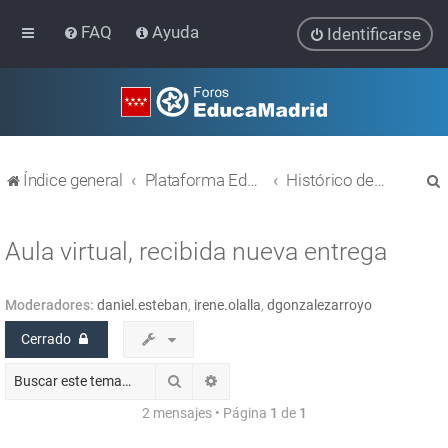
FAQ
Ayuda
Identificarse
Índice general
Plataforma Educativa EducaMadrid
Histórico de temas
Aula virtual, recibida nueva entrega
Moderadores:
daniel.esteban
,
irene.olalla
,
dgonzalezarroyo
r
Cerrado
Buscar
Búsqueda avanzada
2 mensajes • Página
1
de
1