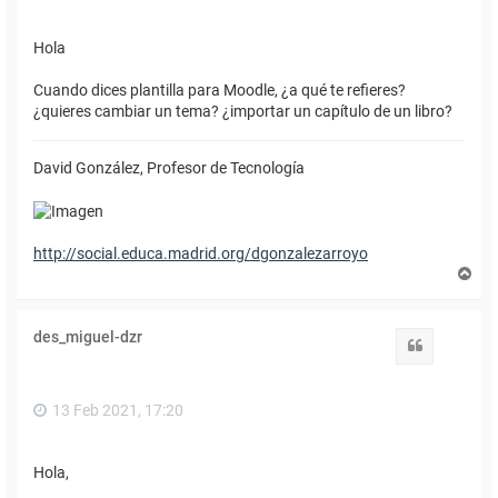
Hola
Cuando dices plantilla para Moodle, ¿a qué te refieres?
¿quieres cambiar un tema? ¿importar un capítulo de un libro?
David González, Profesor de Tecnología
http://social.educa.madrid.org/dgonzalezarroyo
A
r
r
i
des_miguel-dzr
b
Citar
a
13 Feb 2021, 17:20
Hola,