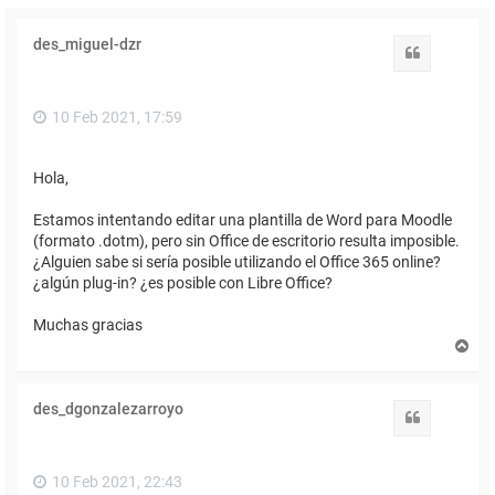
des_miguel-dzr
Citar
10 Feb 2021, 17:59
Hola,
Estamos intentando editar una plantilla de Word para Moodle
(formato .dotm), pero sin Office de escritorio resulta imposible.
¿Alguien sabe si sería posible utilizando el Office 365 online?
¿algún plug-in? ¿es posible con Libre Office?
Muchas gracias
A
r
r
i
des_dgonzalezarroyo
b
Citar
a
10 Feb 2021, 22:43