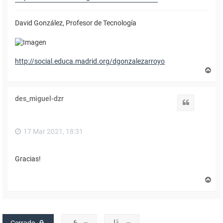
David González, Profesor de Tecnología
http://social.educa.madrid.org/dgonzalezarroyo
A
r
r
i
des_miguel-dzr
b
Citar
a
17 Mar 2021, 18:31
Gracias!
A
r
r
i
b
a