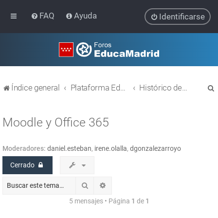
FAQ
Ayuda
Identificarse
Índice general
Plataforma Educativa EducaMadrid
Histórico de temas
Moodle y Office 365
Moderadores:
daniel.esteban
,
irene.olalla
,
dgonzalezarroyo
r
Cerrado
Buscar
Búsqueda avanzada
5 mensajes • Página
1
de
1