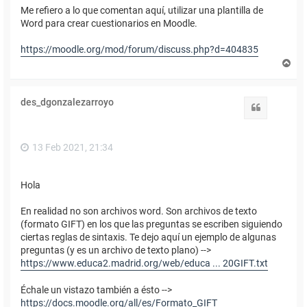
Me refiero a lo que comentan aquí, utilizar una plantilla de
Word para crear cuestionarios en Moodle.
https://moodle.org/mod/forum/discuss.php?d=404835
A
r
r
i
des_dgonzalezarroyo
b
Citar
a
13 Feb 2021, 21:34
Hola
En realidad no son archivos word. Son archivos de texto
(formato GIFT) en los que las preguntas se escriben siguiendo
ciertas reglas de sintaxis. Te dejo aquí un ejemplo de algunas
preguntas (y es un archivo de texto plano) -->
https://www.educa2.madrid.org/web/educa ... 20GIFT.txt
Échale un vistazo también a ésto -->
https://docs.moodle.org/all/es/Formato_GIFT