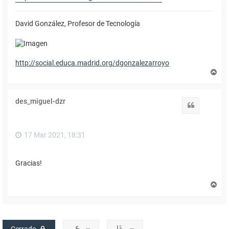
David González, Profesor de Tecnología
http://social.educa.madrid.org/dgonzalezarroyo
A
r
r
i
des_miguel-dzr
b
Citar
a
17 Mar 2021, 18:31
Gracias!
A
r
r
i
b
a