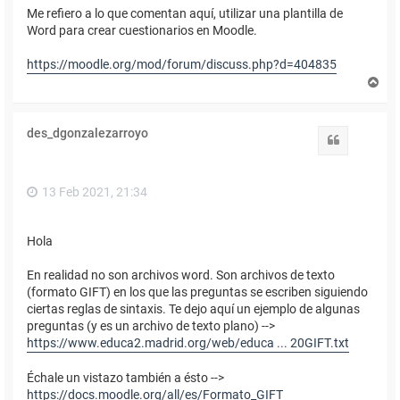
Me refiero a lo que comentan aquí, utilizar una plantilla de
Word para crear cuestionarios en Moodle.
https://moodle.org/mod/forum/discuss.php?d=404835
A
r
r
i
des_dgonzalezarroyo
b
Citar
a
13 Feb 2021, 21:34
Hola
En realidad no son archivos word. Son archivos de texto
(formato GIFT) en los que las preguntas se escriben siguiendo
ciertas reglas de sintaxis. Te dejo aquí un ejemplo de algunas
preguntas (y es un archivo de texto plano) -->
https://www.educa2.madrid.org/web/educa ... 20GIFT.txt
Échale un vistazo también a ésto -->
https://docs.moodle.org/all/es/Formato_GIFT