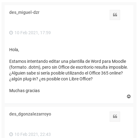
des_miguel-dzr
Citar
10 Feb 2021, 17:59
Hola,
Estamos intentando editar una plantilla de Word para Moodle
(formato .dotm), pero sin Office de escritorio resulta imposible.
¿Alguien sabe si sería posible utilizando el Office 365 online?
¿algún plug-in? ¿es posible con Libre Office?
Muchas gracias
A
r
r
i
des_dgonzalezarroyo
b
Citar
a
10 Feb 2021, 22:43