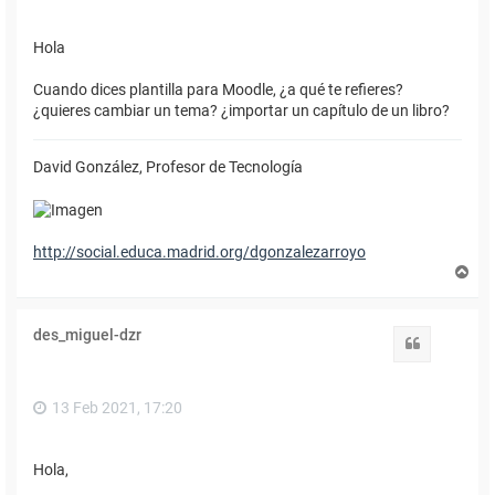
Hola
Cuando dices plantilla para Moodle, ¿a qué te refieres?
¿quieres cambiar un tema? ¿importar un capítulo de un libro?
David González, Profesor de Tecnología
http://social.educa.madrid.org/dgonzalezarroyo
A
r
r
i
des_miguel-dzr
b
Citar
a
13 Feb 2021, 17:20
Hola,