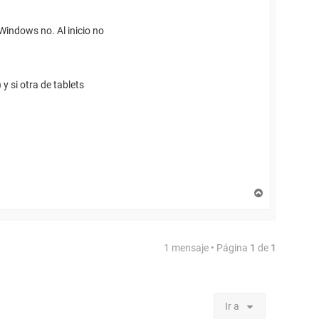
Windows no. Al inicio no
y si otra de tablets
A
r
r
i
b
1 mensaje • Página
1
de
1
a
Ir a