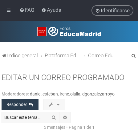
FAQ
Ayuda
Identificarse
Índice general
Plataforma Educativa EducaMadrid
Correo EducaMadrid
EDITAR UN CORREO PROGRAMADO
Moderadores:
daniel.esteban
,
irene.olalla
,
dgonzalezarroyo
r
Responder
Buscar
Búsqueda avanzada
5 mensajes • Página
1
de
1