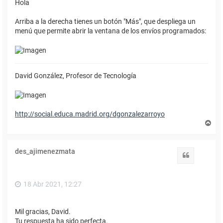
Hola
Arriba a la derecha tienes un botón "Más", que despliega un
menú que permite abrir la ventana de los envíos programados:
David González, Profesor de Tecnología
http://social.educa.madrid.org/dgonzalezarroyo
A
r
r
i
des_ajimenezmata
b
Citar
a
18 Abr 2021, 12:27
Mil gracias, David.
Tu respuesta ha sido perfecta.