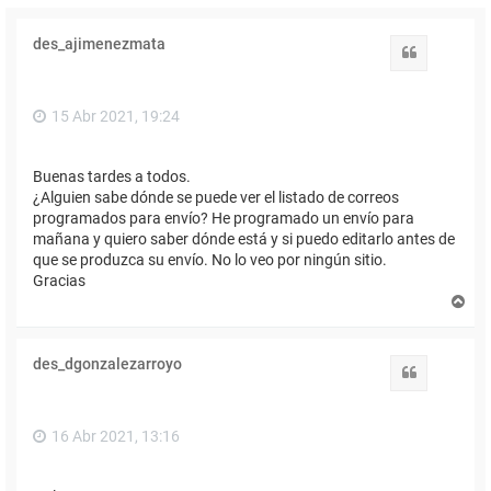
des_ajimenezmata
Citar
15 Abr 2021, 19:24
Buenas tardes a todos.
¿Alguien sabe dónde se puede ver el listado de correos
programados para envío? He programado un envío para
mañana y quiero saber dónde está y si puedo editarlo antes de
que se produzca su envío. No lo veo por ningún sitio.
Gracias
A
r
r
i
des_dgonzalezarroyo
b
Citar
a
16 Abr 2021, 13:16