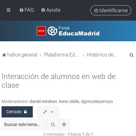
FAQ
Ayuda
Identificarse
Índice general
Plataforma Educativa EducaMadrid
Histórico de temas
Interacción de alumnos en web de
clase
r
Moderadores:
daniel.esteban
,
irene.olalla
,
dgonzalezarroyo
Cerrado
Buscar
Búsqueda avanzada
2 mensajes • Página
1
de
1