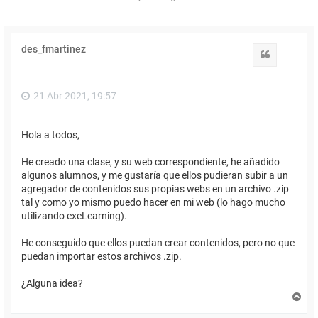
des_fmartinez
Citar
21 Abr 2021, 19:57
Hola a todos,
He creado una clase, y su web correspondiente, he añadido
algunos alumnos, y me gustaría que ellos pudieran subir a un
agregador de contenidos sus propias webs en un archivo .zip
tal y como yo mismo puedo hacer en mi web (lo hago mucho
utilizando exeLearning).
He conseguido que ellos puedan crear contenidos, pero no que
puedan importar estos archivos .zip.
¿Alguna idea?
A
r