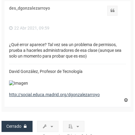
r
i
des_dgonzalezarroyo
b
Citar
a
22 Abr 2021, 09:59
¿Qué error aparece? Tal vez sea un problema de permisos,
prueba a hacerles administradores de esa clase (aunque sea
solo un momento para probar que es eso)
David González, Profesor de Tecnología
http://social.educa.madrid.org/dgonzalezarroyo
A
r
r
i
b
a
Cerrado