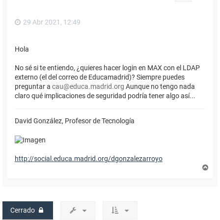
a
29 Abr 2021, 12:49
Hola
No sé si te entiendo, ¿quieres hacer login en MAX con el LDAP
externo (el del correo de Educamadrid)? Siempre puedes
preguntar a
cau@educa.madrid.org
Aunque no tengo nada
claro qué implicaciones de seguridad podría tener algo así...
David González, Profesor de Tecnología
http://social.educa.madrid.org/dgonzalezarroyo
A
r
r
i
b
a
Cerrado