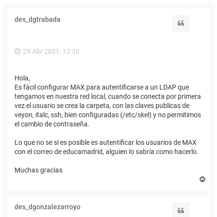
des_dgtrabada
Citar
29 Abr 2021, 12:30
Hola,
Es fácil configurar MAX para autentificarse a un LDAP que
tengamos en nuestra red local, cuando se conecta por primera
vez el usuario se crea la carpeta, con las claves publicas de
veyon, italc, ssh, bien configuradas (/etc/skel) y no permitimos
el cambio de contraseña.
Lo que no se si es posible es autentificar los usuarios de MAX
con el correo de educamadrid, alguien lo sabría como hacerlo.
Muchas gracias
A
r
r
i
des_dgonzalezarroyo
b
Citar