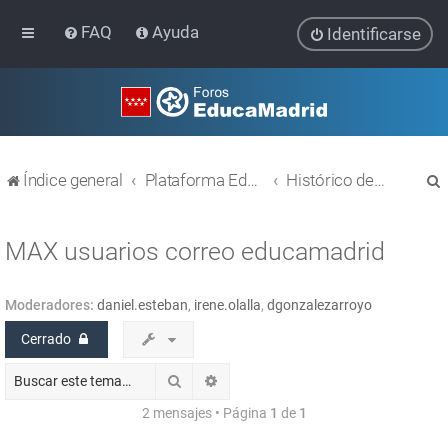
FAQ
Ayuda
Identificarse
Índice general
Plataforma Educativa EducaMadrid
Histórico de temas
MAX usuarios correo educamadrid
Moderadores:
daniel.esteban
,
irene.olalla
,
dgonzalezarroyo
r
Cerrado
Buscar
Búsqueda avanzada
2 mensajes • Página
1
de
1