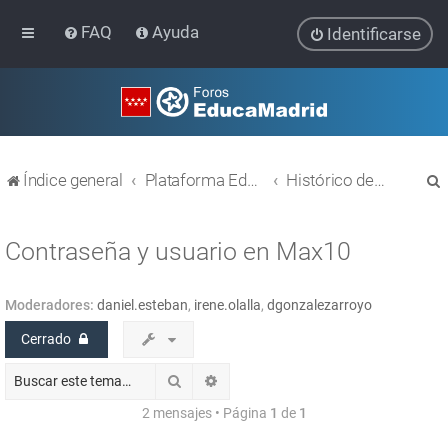
FAQ
Ayuda
Identificarse
Índice general
Plataforma Educativa EducaMadrid
Histórico de temas
Contraseña y usuario en Max10
Moderadores:
daniel.esteban
,
irene.olalla
,
dgonzalezarroyo
r
Cerrado
Buscar
Búsqueda avanzada
2 mensajes • Página
1
de
1