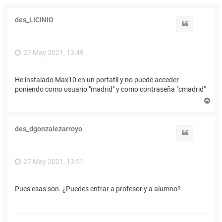
des_LICINIO
Citar
27 May 2021, 13:49
He instalado Max10 en un portatil y no puede acceder
poniendo como usuario "madrid" y como contraseña "cmadrid"
A
r
r
i
des_dgonzalezarroyo
b
Citar
a
27 May 2021, 13:51
Pues esas son. ¿Puedes entrar a profesor y a alumno?