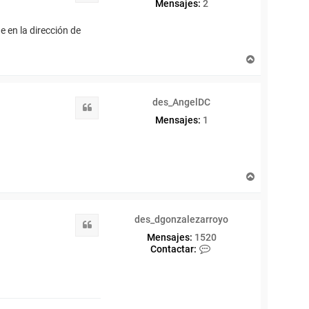
Mensajes:
2
 en la dirección de
A
r
r
i
des_AngelDC
b
Citar
a
Mensajes:
1
A
r
r
i
des_dgonzalezarroyo
b
Citar
a
Mensajes:
1520
C
Contactar:
o
n
t
a
c