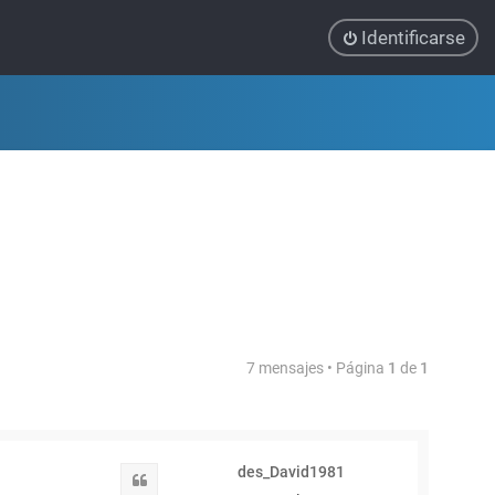
Identificarse
7 mensajes • Página
1
de
1
des_David1981
Citar