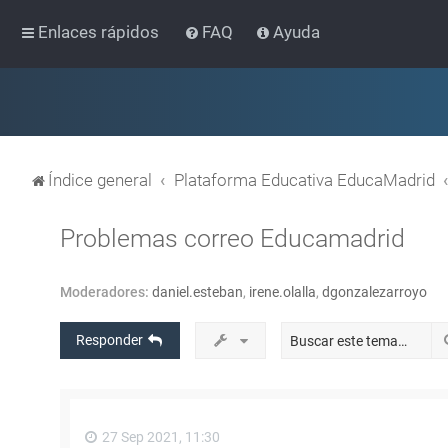
Enlaces rápidos
FAQ
Ayuda
Índice general
Plataforma Educativa EducaMadrid
Problemas correo Educamadrid
Moderadores:
daniel.esteban
,
irene.olalla
,
dgonzalezarroyo
Responder
27 Sep 2021, 11:30