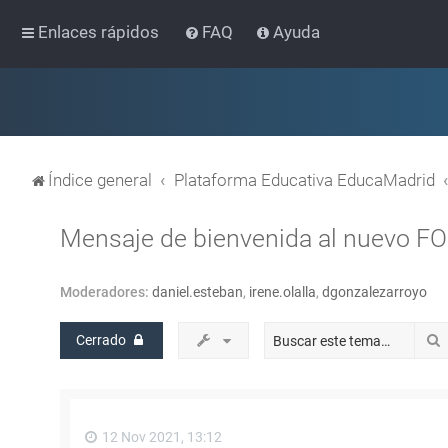
Enlaces rápidos
FAQ
Ayuda
Índice general
Plataforma Educativa EducaMadrid
Mensaje de bienvenida al nuevo F
Moderadores:
daniel.esteban
,
irene.olalla
,
dgonzalezarroyo
Cerrado
12 Nov 2021, 13:12