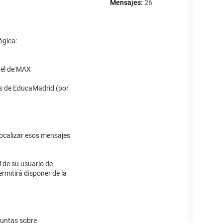
Mensajes:
26
ógica:
 el de MAX
les de EducaMadrid (por
localizar esos mensajes
l de su usuario de
rmitirá disponer de la
guntas sobre