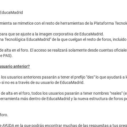
e EducaMadrid
mienta se mimetice con el resto de herramientas de la Plataforma Tecnol
ara que se ajuste a la imagen corporativa de EducaMadrid.
a Tecnológica EducaMadrid" de la que cuelgan el resto de foros, incluido
e alta en el foro. El acceso se realizará solamente desde cuentas oficia
de PAS).
suario anterior?
os usuarios anteriores pasarán a tener el prefijo "des" lo que ayudará a 
o si no es a través de su usuario de EducaMadrid.
e alta en el foro, todos los usuarios pasarán a tener nombres "reales" (e
erramienta más dentro de EducaMadrid y la nueva estructura de foros pe
foro.
 AYUDA en la que podrás encontrar muchas de las respuestas a tus pre