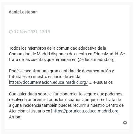
daniel.esteban
12 Nov 2021, 13:15
Todos los miembros de la comunidad educativa de la
Comunidad de Madrid disponen de cuenta en EducaMadrid. Se
trata de las cuentas que terminan en @educa.madrid.org.
Podéis encontrar una gran cantidad de documentación y
tutoriales en nuestro espacio de ayuda:
https://documentacion.educa.madrid.org/
... e-usuarios
Cualquier duda sobre el funcionamiento seguro que podemos
resolverla aquí entre todos los usuarios aunque si se trata de
alguna incidencia también puedes recurrir a nuestro Centro de
Atención al Usuario en ]
https://portalcau.educa.madrid.org
Arriba
A
r
r