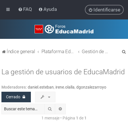
FAQ
Ayuda
Identificarse
Índice general
Plataforma Educativa EducaMadrid
Gestión de usuarios
La gestión de usuarios de EducaMadrid
Moderadores:
daniel.esteban
,
irene.olalla
,
dgonzalezarroyo
r
Cerrado
Buscar
Búsqueda avanzada
1 mensaje • Página
1
de
1