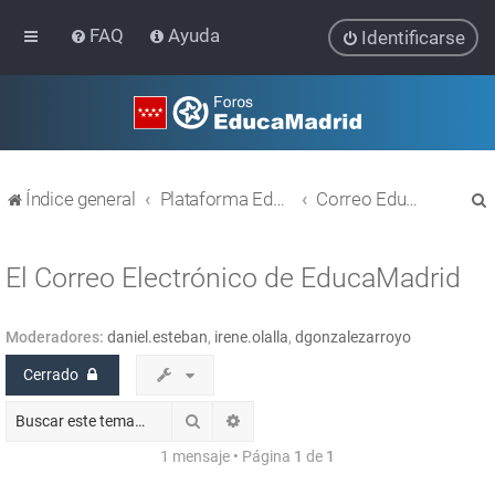
FAQ
Ayuda
Identificarse
Índice general
Plataforma Educativa EducaMadrid
Correo EducaMadrid
El Correo Electrónico de EducaMadrid
Moderadores:
daniel.esteban
,
irene.olalla
,
dgonzalezarroyo
r
Cerrado
Buscar
Búsqueda avanzada
1 mensaje • Página
1
de
1