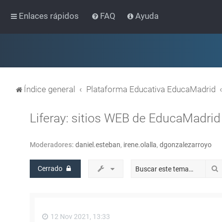
Enlaces rápidos
FAQ
Ayuda
Índice general
Plataforma Educativa EducaMadrid
Liferay: sitios WEB de EducaMadrid
Moderadores:
daniel.esteban
,
irene.olalla
,
dgonzalezarroyo
Cerrado
12 Nov 2021, 13:33