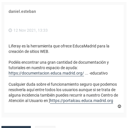
daniel.esteban
12 Nov 2021, 13:33
Liferay es la herramienta que ofrece EducaMadrid para la
creación de sitios WEB.
Podéis encontrar una gran cantidad de documentación y
tutoriales en nuestro espacio de ayuda:
https://documentacion.educa.madrid.org/
... -educativo
Cualquier duda sobre el funcionamiento seguro que podemos
resolverla aquí entre todos los usuarios aunque si se trata de
alguna incidencia también puedes recurrir a nuestro Centro de
Atención al Usuario en ]
https://portalcau.educa.madrid.org
A
r
r
i
b