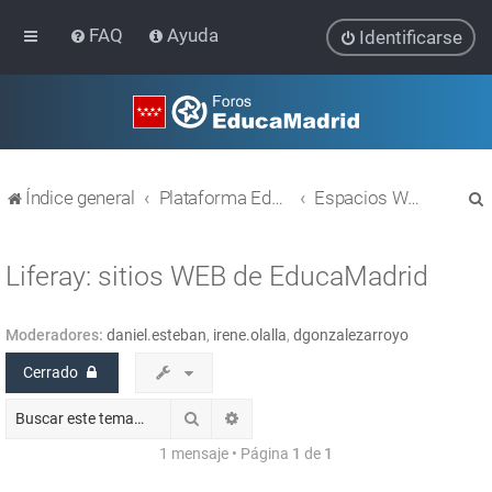
FAQ
Ayuda
Identificarse
Índice general
Plataforma Educativa EducaMadrid
Espacios WEB con Liferay
Liferay: sitios WEB de EducaMadrid
Moderadores:
daniel.esteban
,
irene.olalla
,
dgonzalezarroyo
r
Cerrado
Buscar
Búsqueda avanzada
1 mensaje • Página
1
de
1