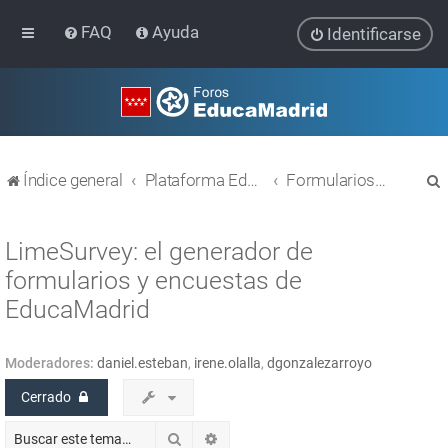
FAQ
Ayuda
Identificarse
Índice general
Plataforma Educativa EducaMadrid
Formularios Limesurvey
LimeSurvey: el generador de
formularios y encuestas de
EducaMadrid
r
Moderadores:
daniel.esteban
,
irene.olalla
,
dgonzalezarroyo
Cerrado
Buscar
Búsqueda avanzada