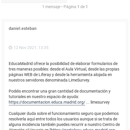
1 mensaje • Página
1
de
1
daniel.esteban
12 Nov 2021, 13:35
EducaMadrid ofrece la posibilidad de elaborar formularios de
tres maneras posibles: desde el Aula Virtual, desde las propias
páginas WEB de Liferay y desde la herramienta alojada en
nuestros servidores denominada LimeSurvey.
Podéis encontrar una gran cantidad de documentación y
tutoriales en nuestro espacio de ayuda:
https://documentacion.educa.madrid.org/
... limesurvey
Cualquier duda sobre el funcionamiento seguro que podemos
resolverla aquí entre todos los usuarios aunque si se trata de
alguna incidencia también puedes recurrir a nuestro Centro de
Atención al Usuario en ]
https://portalcau.educa.madrid.org