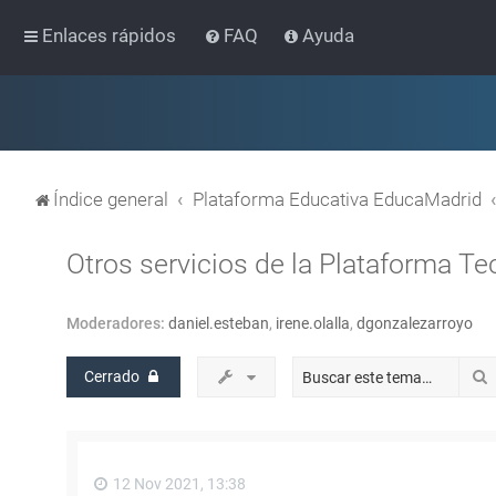
Enlaces rápidos
FAQ
Ayuda
Índice general
Plataforma Educativa EducaMadrid
Otros servicios de la Plataforma T
Moderadores:
daniel.esteban
,
irene.olalla
,
dgonzalezarroyo
Cerrado
12 Nov 2021, 13:38