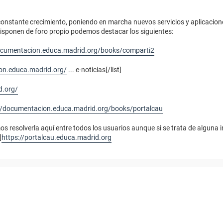
nstante crecimiento, poniendo en marcha nuevos servicios y aplicacion
disponen de foro propio podemos destacar los siguientes:
ocumentacion.educa.madrid.org/books/comparti2
on.educa.madrid.org/
... e-noticias[/list]
d.org/
//documentacion.educa.madrid.org/books/portalcau
 resolverla aquí entre todos los usuarios aunque si se trata de alguna 
]
https://portalcau.educa.madrid.org