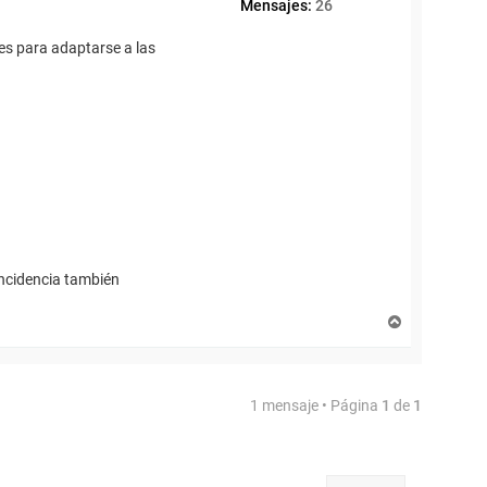
Mensajes:
26
es para adaptarse a las
incidencia también
A
r
r
i
b
1 mensaje • Página
1
de
1
a