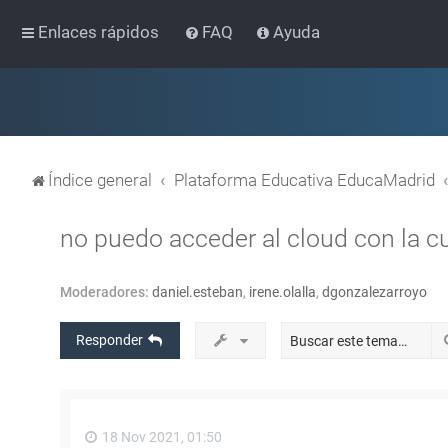
Enlaces rápidos
FAQ
Ayuda
Índice general
Plataforma Educativa EducaMadrid
no puedo acceder al cloud con la cu
Moderadores:
daniel.esteban
,
irene.olalla
,
dgonzalezarroyo
Responder
18 Nov 2021, 01:50