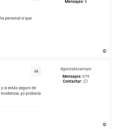
Mensajes:
6
ta personal sí que
A
r
r
i
dgonzalezarroyo
b
Citar
a
Mensajes:
679
C
Contactar:
o
 y si estás seguro de
n
 incidencia, yo probaría
t
a
c
t
a
r
d
A
g
r