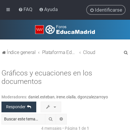
FAQ
Ayuda
Identificarse
Índice general
Plataforma Educativa EducaMadrid
Cloud
Gráficos y ecuaciones en los
documentos
r
Moderadores:
daniel.esteban
,
irene.olalla
,
dgonzalezarroyo
Responder
Buscar
Búsqueda avanzada
4 mensajes • Página
1
de
1