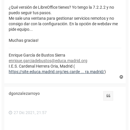
¿Qué versión de LibreOffice tienes? Yo tengo la 7.2.2.2 y no
puedo seguir tus pasos.
Me sale una ventana para gestionar servicios remotos y no
consigo dar con la configuración. En la opción de webdav me
pide equipo...
Muchas gracias!
Enrique García de Bustos Sierra
enrique.garciadebustos@educa.madrid.org
I.E.S. Cardenal Herrera Oria, Madrid (
https://site.educa.madrid.org/ies.carde ... ra.madrid/
)
A
r
r
i
dgonzalezarroyo
b
Citar
a
27 Dic 2021, 21:57