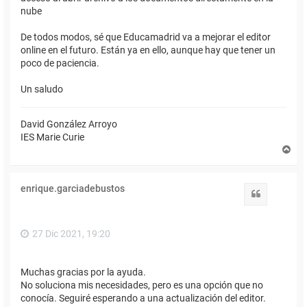
nube
De todos modos, sé que Educamadrid va a mejorar el editor
online en el futuro. Están ya en ello, aunque hay que tener un
poco de paciencia.
Un saludo
David González Arroyo
IES Marie Curie
A
r
r
i
enrique.garciadebustos
b
Citar
a
27 Dic 2021, 19:20
Muchas gracias por la ayuda.
No soluciona mis necesidades, pero es una opción que no
conocía. Seguiré esperando a una actualización del editor.