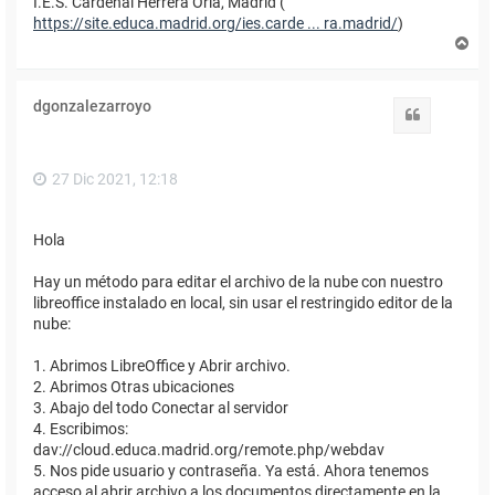
I.E.S. Cardenal Herrera Oria, Madrid (
https://site.educa.madrid.org/ies.carde ... ra.madrid/
)
A
r
r
i
dgonzalezarroyo
b
Citar
a
27 Dic 2021, 12:18
Hola
Hay un método para editar el archivo de la nube con nuestro
libreoffice instalado en local, sin usar el restringido editor de la
nube:
1. Abrimos LibreOffice y Abrir archivo.
2. Abrimos Otras ubicaciones
3. Abajo del todo Conectar al servidor
4. Escribimos:
dav://cloud.educa.madrid.org/remote.php/webdav
5. Nos pide usuario y contraseña. Ya está. Ahora tenemos
acceso al abrir archivo a los documentos directamente en la