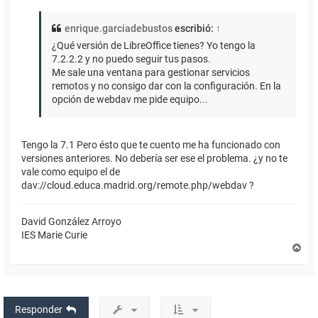
enrique.garciadebustos
escribió:
↑
¿Qué versión de LibreOffice tienes? Yo tengo la
7.2.2.2 y no puedo seguir tus pasos.
Me sale una ventana para gestionar servicios
remotos y no consigo dar con la configuración. En la
opción de webdav me pide equipo...
Tengo la 7.1 Pero ésto que te cuento me ha funcionado con
versiones anteriores. No debería ser ese el problema. ¿y no te
vale como equipo el de
dav://cloud.educa.madrid.org/remote.php/webdav ?
David González Arroyo
IES Marie Curie
A
r
r
i
b
a
Responder