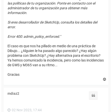
las políticas de tu organización. Ponte en contacto con el
administrador de tu organización para obtener más
información.
Si eres desarrollador de SketchUp, consulta los detalles del
error.
Error 400: admin_policy_enforced."
El caso es que nos ha pillado en medio de una práctica de
Dibujo... ¿Alguien le ha pasado algo parecido? ¿Hay algún
problema con SketchUp? ¿Hay alternativa para el escritorio?
Ya hemos comunicado la incidencia, pero como las incidencias
de GWS y M365 van a su ritmo...
Gracias
A
r
r
i
mdiaz2
b
Citar
a
02 Nov 2023, 17:44