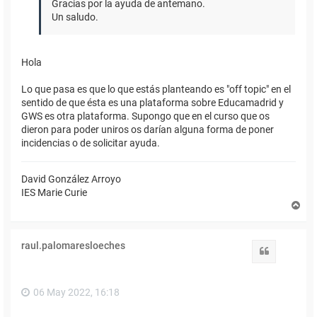
Gracias por la ayuda de antemano.
Un saludo.
Hola
Lo que pasa es que lo que estás planteando es "off topic" en el
sentido de que ésta es una plataforma sobre Educamadrid y
GWS es otra plataforma. Supongo que en el curso que os
dieron para poder uniros os darían alguna forma de poner
incidencias o de solicitar ayuda.
David González Arroyo
IES Marie Curie
A
r
r
i
raul.palomaresloeches
b
Citar
a
06 May 2022, 16:18