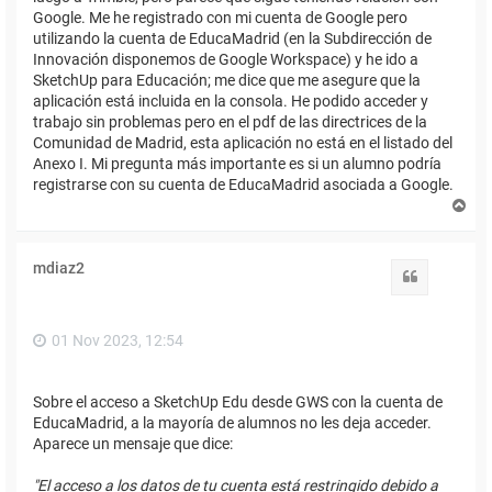
Google. Me he registrado con mi cuenta de Google pero
utilizando la cuenta de EducaMadrid (en la Subdirección de
Innovación disponemos de Google Workspace) y he ido a
SketchUp para Educación; me dice que me asegure que la
aplicación está incluida en la consola. He podido acceder y
trabajo sin problemas pero en el pdf de las directrices de la
Comunidad de Madrid, esta aplicación no está en el listado del
Anexo I. Mi pregunta más importante es si un alumno podría
registrarse con su cuenta de EducaMadrid asociada a Google.
A
r
r
i
mdiaz2
b
Citar
a
01 Nov 2023, 12:54
Sobre el acceso a SketchUp Edu desde GWS con la cuenta de
EducaMadrid, a la mayoría de alumnos no les deja acceder.
Aparece un mensaje que dice:
"El acceso a los datos de tu cuenta está restringido debido a