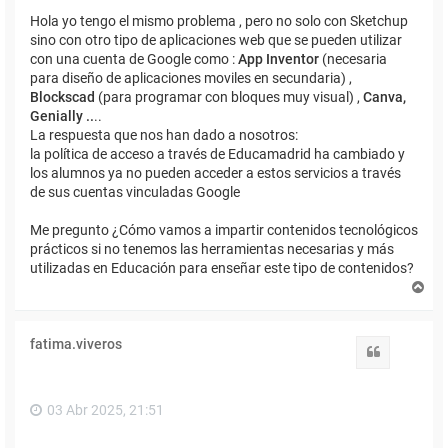
Hola yo tengo el mismo problema , pero no solo con Sketchup
sino con otro tipo de aplicaciones web que se pueden utilizar
con una cuenta de Google como :
App Inventor
(necesaria
para diseño de aplicaciones moviles en secundaria) ,
Blockscad
(para programar con bloques muy visual) ,
Canva,
Genially ..
..
La respuesta que nos han dado a nosotros:
la política de acceso a través de Educamadrid ha cambiado y
los alumnos ya no pueden acceder a estos servicios a través
de sus cuentas vinculadas Google
Me pregunto ¿Cómo vamos a impartir contenidos tecnológicos
prácticos si no tenemos las herramientas necesarias y más
utilizadas en Educación para enseñar este tipo de contenidos?
A
r
r
i
fatima.viveros
b
Citar
a
03 Abr 2025, 21:51