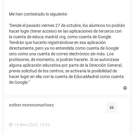
Me han contestado lo siguiente:
"Desde el pasado viernes 27 de octubre, los alumnos no podrán
hacer login (tener acceso) en las aplicaciones de terceros con
la cuenta de educa.madrid.org, como cuenta de Google.
Tendrán que hacerlo registrándose en esa aplicación
directamente, pero ya no entendida como cuenta de Google
sino como una cuenta de correo electrónico sin más. Los
profesores, de momento, sí podrán hacerlo. Si se autorizase
alguna aplicación educativa por parte de la Dirección General,
previa solicitud de los centros, se activaría la posibilidad de
hacer login en ella con la cuenta de EducaMadrid como cuenta
de Google."
A
r
r
i
esther.morenomartinez
b
Citar
a
16 Nov 2023, 12:03