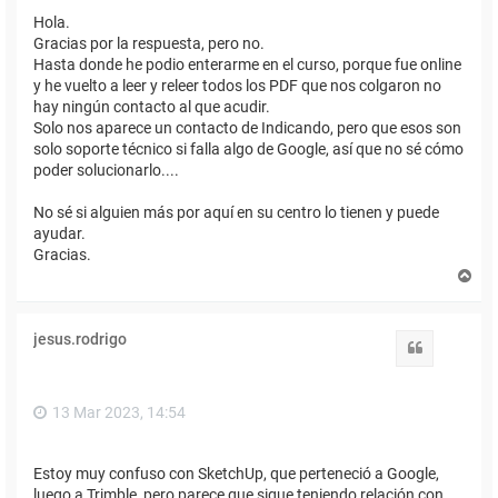
Hola.
Gracias por la respuesta, pero no.
Hasta donde he podio enterarme en el curso, porque fue online
y he vuelto a leer y releer todos los PDF que nos colgaron no
hay ningún contacto al que acudir.
Solo nos aparece un contacto de Indicando, pero que esos son
solo soporte técnico si falla algo de Google, así que no sé cómo
poder solucionarlo....
No sé si alguien más por aquí en su centro lo tienen y puede
ayudar.
Gracias.
A
r
r
i
jesus.rodrigo
b
Citar
a
13 Mar 2023, 14:54
Estoy muy confuso con SketchUp, que perteneció a Google,
luego a Trimble, pero parece que sigue teniendo relación con