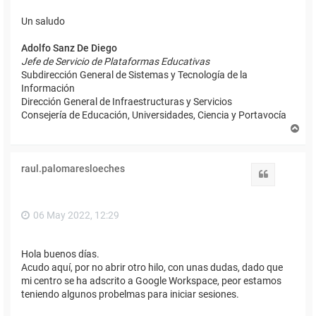
Un saludo
Adolfo Sanz De Diego
Jefe de Servicio de Plataformas Educativas
Subdirección General de Sistemas y Tecnología de la
Información
Dirección General de Infraestructuras y Servicios
Consejería de Educación, Universidades, Ciencia y Portavocía
A
r
r
i
raul.palomaresloeches
b
Citar
a
06 May 2022, 12:29
Hola buenos días.
Acudo aquí, por no abrir otro hilo, con unas dudas, dado que
mi centro se ha adscrito a Google Workspace, peor estamos
teniendo algunos probelmas para iniciar sesiones.