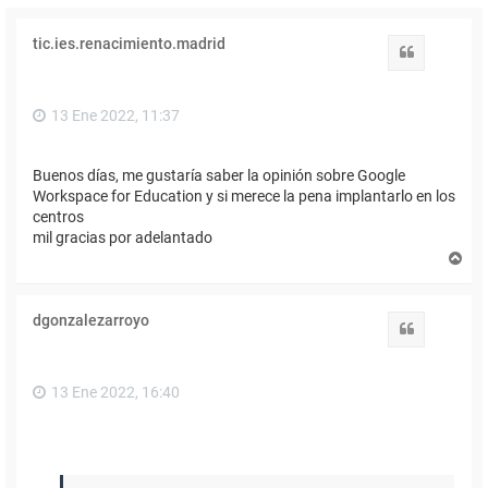
tic.ies.renacimiento.madrid
Citar
13 Ene 2022, 11:37
Buenos días, me gustaría saber la opinión sobre Google
Workspace for Education y si merece la pena implantarlo en los
centros
mil gracias por adelantado
A
r
r
i
dgonzalezarroyo
b
Citar
a
13 Ene 2022, 16:40