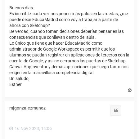
Buenos días.
Es increíble, cada vez nos ponen más palos en las ruedas, ¿me
puede decir EducaMadrid cómo voy a trabajar a partir de
ahora con Sketchup?
De verdad, cuando toman decisiones deberían pensar en las
consecuencias que conllevan dentro del aula.
Lo único que tiene que hacer EducaMadrid como
administrador de Google Workspace es permitir que los
alumnos se puedan registrar en aplicaciones de terceros con la
cuenta de Google, y así no cerrarnos las puertas de Sketchup,
Canva, AppInventor y demás aplicaciones que luego tanto nos
exigen en la maravillosa competencia digital.
Un saludo,
Esther.
A
r
r
i
mjgonzalezmunoz
b
Citar
a
16 Nov 2023, 14:06