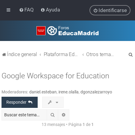
FAQ
Ayuda
Identificarse
Índice general
Plataforma Educativa EducaMadrid
Otros temas relacionados con las TIC
Google Workspace for Education
Moderadores:
daniel.esteban
,
irene.olalla
,
dgonzalezarroyo
r
Responder
Buscar
Búsqueda avanzada
13 mensajes • Página
1
de
1