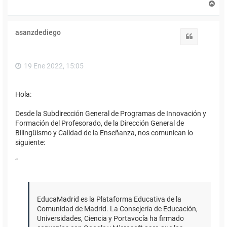
A
r
r
i
asanzdediego
b
Citar
a
19 Ene 2022, 15:05
Hola:
Desde la Subdirección General de Programas de Innovación y
Formación del Profesorado, de la Dirección General de
Bilingüismo y Calidad de la Enseñanza, nos comunican lo
siguiente:
“
EducaMadrid es la Plataforma Educativa de la
Comunidad de Madrid. La Consejería de Educación,
Universidades, Ciencia y Portavocía ha firmado