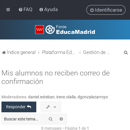
FAQ
Ayuda
Identificarse
Índice general
Plataforma Educativa EducaMadrid
Gestión de usuarios
Mis alumnos no reciben correo de
confirmación
r
Moderadores:
daniel.esteban
,
irene.olalla
,
dgonzalezarroyo
Responder
Buscar
Búsqueda avanzada
8 mensajes • Página
1
de
1