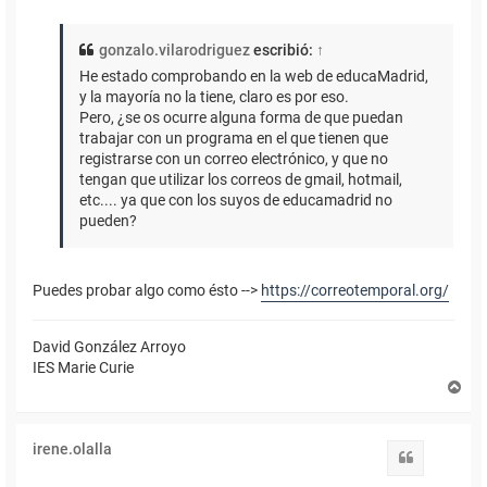
gonzalo.vilarodriguez
escribió:
↑
He estado comprobando en la web de educaMadrid,
y la mayoría no la tiene, claro es por eso.
Pero, ¿se os ocurre alguna forma de que puedan
trabajar con un programa en el que tienen que
registrarse con un correo electrónico, y que no
tengan que utilizar los correos de gmail, hotmail,
etc.... ya que con los suyos de educamadrid no
pueden?
Puedes probar algo como ésto -->
https://correotemporal.org/
David González Arroyo
IES Marie Curie
A
r
r
i
irene.olalla
b
Citar
a