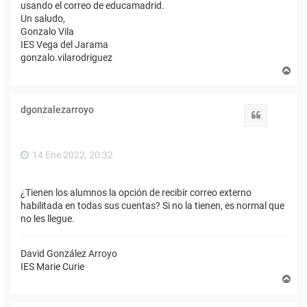
usando el correo de educamadrid.
Un saludo,
Gonzalo Vila
IES Vega del Jarama
gonzalo.vilarodriguez
A
r
r
i
dgonzalezarroyo
b
Citar
a
14 Ene 2022, 20:32
¿Tienen los alumnos la opción de recibir correo externo
habilitada en todas sus cuentas? Si no la tienen, es normal que
no les llegue.
David González Arroyo
IES Marie Curie
A
r
r