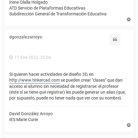
Irene Olalla Holgado
ATD Servicio de Plataformas Educativas
Subdirección General de Transformación Educativa
A
r
r
i
dgonzalezarroyo
b
Citar
a
17 Ene 2022, 20:04
Si quieren hacer actividades de diseño 3D, en
http://www.tinkercad.com
se pueden crear "clases" que dan
acceso al alumno sin necesidad de registrarse: el profesor
(éste sí se tiene que registrar) les puede generar un alias (que,
por supuesto, puede no tener nada que ver con su nombre).
David González Arroyo
IES Marie Curie
A
r
r