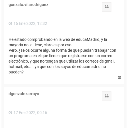
i
gonzalo.vilarodriguez
b
Citar
a
16 Ene 2022, 12:32
He estado comprobando en la web de educaMadrid, y la
mayoría no la tiene, claro es por eso.
Pero, ¿se os ocurre alguna forma de que puedan trabajar con
un programa en el que tienen que registrarse con un correo
electrónico, y que no tengan que utilizar los correos de gmail,
hotmail, etc.... ya que con los suyos de educamadrid no
pueden?
A
r
r
i
dgonzalezarroyo
b
Citar
a
17 Ene 2022, 00:16