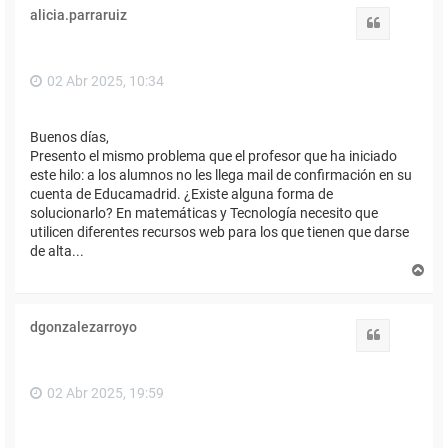
i
alicia.parraruiz
b
Citar
a
02 Abr 2025, 10:34
Buenos días,
Presento el mismo problema que el profesor que ha iniciado
este hilo: a los alumnos no les llega mail de confirmación en su
cuenta de Educamadrid. ¿Existe alguna forma de
solucionarlo? En matemáticas y Tecnología necesito que
utilicen diferentes recursos web para los que tienen que darse
de alta...
A
r
r
i
dgonzalezarroyo
b
Citar
a
02 Abr 2025, 19:59