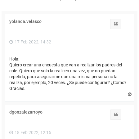
yolanda.velasco
Citar
17 Feb 2022, 14:32
Hola:
Quiero crear una encuesta que van a realizar los padres del
cole. Quiero que solo la realicen una vez, que no puedan
repetirla, para asegurarme que una misma persona no la
realiza, por ejemplo, 20 veces. ¿Se puede configurar? ¿Cómo?
Gracias.
A
r
r
i
dgonzalezarroyo
b
Citar
a
18 Feb 2022, 12:15