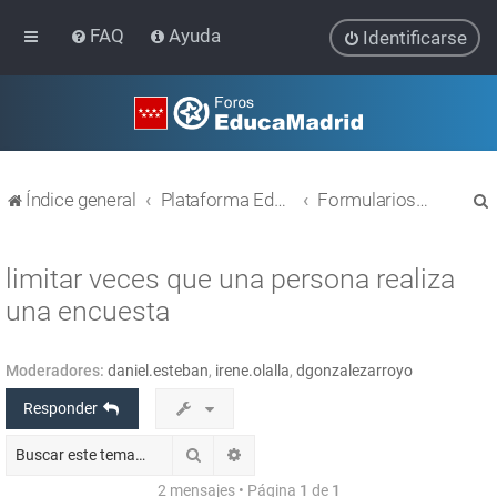
FAQ
Ayuda
Identificarse
Índice general
Plataforma Educativa EducaMadrid
Formularios Limesurvey
limitar veces que una persona realiza
una encuesta
r
Moderadores:
daniel.esteban
,
irene.olalla
,
dgonzalezarroyo
Responder
Buscar
Búsqueda avanzada
2 mensajes • Página
1
de
1