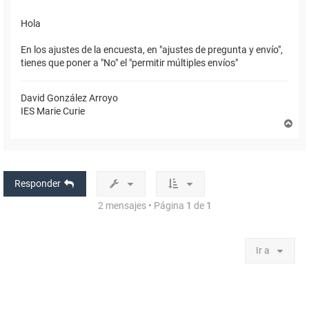
Hola
En los ajustes de la encuesta, en "ajustes de pregunta y envío",
tienes que poner a "No" el "permitir múltiples envíos"
David González Arroyo
IES Marie Curie
A
r
r
i
b
a
Responder
2 mensajes • Página
1
de
1
Ir a