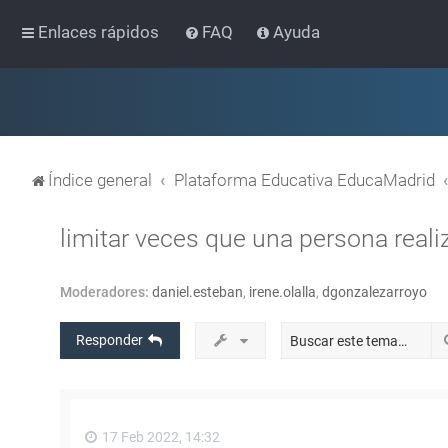
Enlaces rápidos
FAQ
Ayuda
Índice general
Plataforma Educativa EducaMadrid
limitar veces que una persona real
Moderadores:
daniel.esteban
,
irene.olalla
,
dgonzalezarroyo
Responder
17 Feb 2022, 14:32