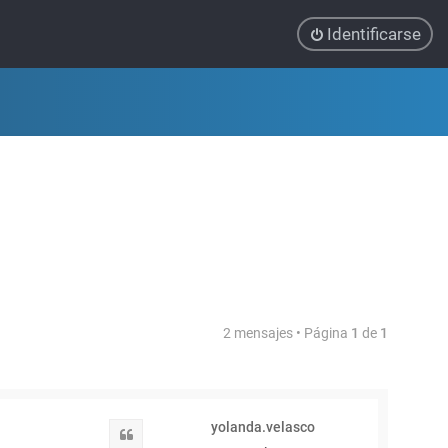
Identificarse
2 mensajes • Página
1
de
1
yolanda.velasco
Citar