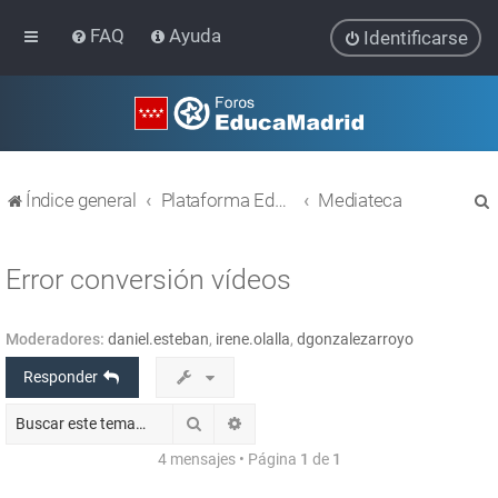
FAQ
Ayuda
Identificarse
Índice general
Plataforma Educativa EducaMadrid
Mediateca
Error conversión vídeos
Moderadores:
daniel.esteban
,
irene.olalla
,
dgonzalezarroyo
r
Responder
Buscar
Búsqueda avanzada
4 mensajes • Página
1
de
1