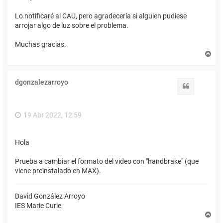
Lo notificaré al CAU, pero agradecería si alguien pudiese
arrojar algo de luz sobre el problema.
Muchas gracias.
A
r
r
i
dgonzalezarroyo
b
Citar
a
19 Abr 2022, 12:59
Hola
Prueba a cambiar el formato del video con "handbrake" (que
viene preinstalado en MAX).
David González Arroyo
IES Marie Curie
A
r