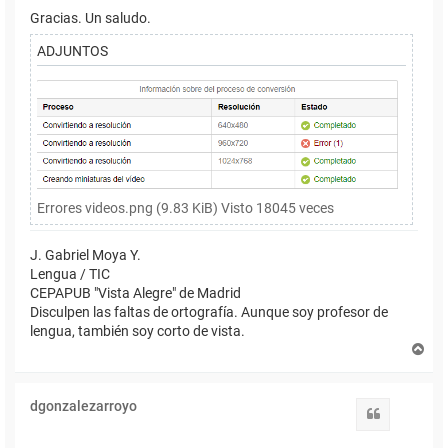
Gracias. Un saludo.
ADJUNTOS
Errores videos.png (9.83 KiB) Visto 18045 veces
J. Gabriel Moya Y.
Lengua / TIC
CEPAPUB "Vista Alegre" de Madrid
Disculpen las faltas de ortografía. Aunque soy profesor de
lengua, también soy corto de vista.
A
r
r
i
dgonzalezarroyo
b
Citar
a