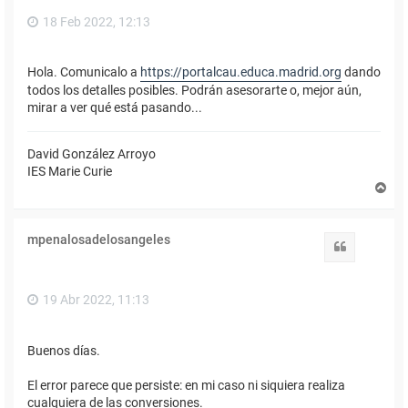
18 Feb 2022, 12:13
Hola. Comunicalo a
https://portalcau.educa.madrid.org
dando
todos los detalles posibles. Podrán asesorarte o, mejor aún,
mirar a ver qué está pasando...
David González Arroyo
IES Marie Curie
A
r
r
i
mpenalosadelosangeles
b
Citar
a
19 Abr 2022, 11:13
Buenos días.
El error parece que persiste: en mi caso ni siquiera realiza
cualquiera de las conversiones.